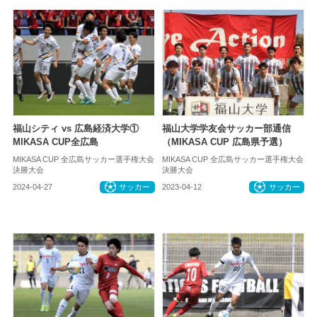
福山シティ vs 広島経済大学①
福山大学学友会サッカー部通信
MIKASA CUP全広島
（MIKASA CUP 広島県予選）
MIKASA CUP 全広島サッカー選手権大会
MIKASA CUP 全広島サッカー選手権大会
決勝大会
決勝大会
2024-04-27
サッカー
2023-04-12
サッカー