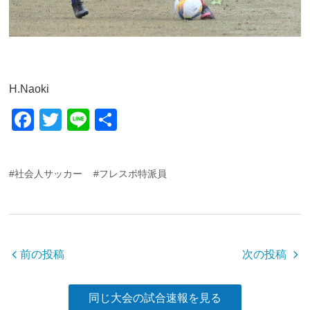
H.Naoki
F
T
Li
共
a
wi
n
有
c
tt
e
#社会人サッカー
#フレスポ特派員
e
er
b
o
o
前の投稿
次の投稿
k
同じ大会の試合速報を見る