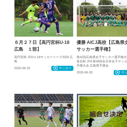
６月２７日【高円宮杯U-18
優勝 AICJ高校【広島県
広島 １部】
サッカー選手権】
高円宮杯 JFA U-18サッカーリーグ2026 広
第42回広島県女子サッカー選手権大
島
皇后杯 JFA 第48回全日本女子サッ
手権大会 広島県予選会
2026-06-29
サッカー
2026-06-28
サ