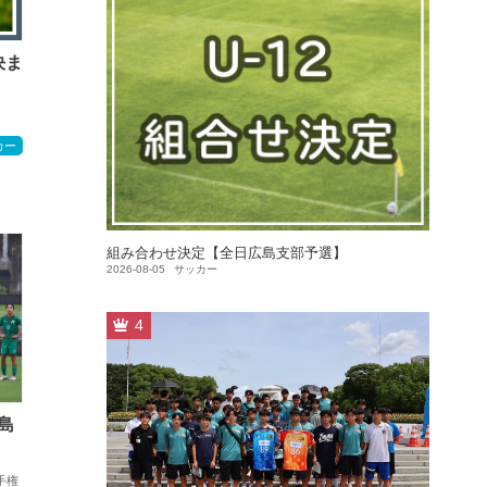
決ま
カー
組み合わせ決定【全日広島支部予選】
2026-08-05
サッカー
4
島
手権