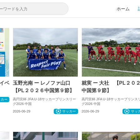
ホーム
イベ
玉野光南 ー レノファ山口
就実 ー 大社 【PL２０
【PL２０２６中国第９節】
中国第９節】
高円宮杯 JFA U-18サッカープリンスリー
高円宮杯 JFA U-18サッカープリンス
ッカー
グ2026 中国
グ2026 中国
2026-06-29
サッカー
2026-06-29
サッ