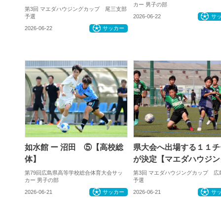
カー 男子の部
第3回 マエダハウジングカップ 尾三支部
予選
2026-06-22
サ
2026-06-22
サッカー
如水館 ー 沼田 ⑤【高校総
県大会へ出場する１１チ
体】
が決定【マエダハウジン
第79回広島県高等学校総合体育大会サッ
第3回 マエダハウジングカップ 広
カー 男子の部
予選
2026-06-21
サッカー
2026-06-21
サ