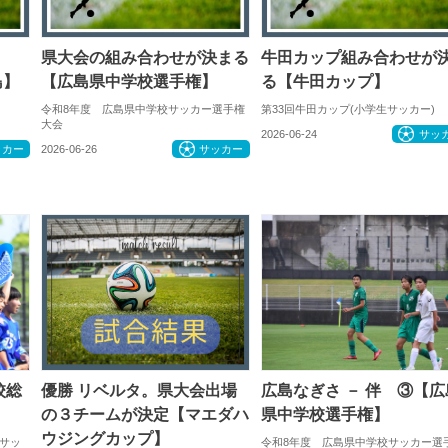
県大会の組み合わせが決まる
牛田カップ組み合わせが
島】
【広島県中学校選手権】
る【牛田カップ】
令和8年度 広島県中学校サッカー選手権
第33回牛田カップ(小学生サッカー)
大会
2026-06-24
サッ
ッカー
2026-06-26
サッカー
校総
優勝 リベルタ。県大会出場
広島なぎさ － 伴 ③【広
の３チームが決定【マエダハ
県中学校選手権】
ウジングカップ】
サッ
令和8年度 広島県中学校サッカー選