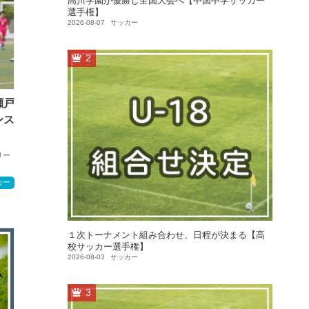
高川学園が優勝し全国大会へ【中国中学サッカー
選手権】
2026-08-07
サッカー
2
瀬戸
ンス
リー
カー
１次トーナメント組み合わせ、日程が決まる【高
校サッカー選手権】
2026-08-03
サッカー
3