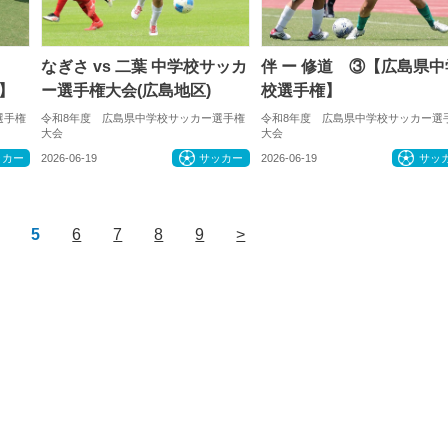
なぎさ vs 二葉 中学校サッカ
伴 ー 修道 ③【広島県中
】
ー選手権大会(広島地区)
校選手権】
選手権
令和8年度 広島県中学校サッカー選手権
令和8年度 広島県中学校サッカー選
大会
大会
ッカー
2026-06-19
サッカー
2026-06-19
サッ
5
6
7
8
9
>