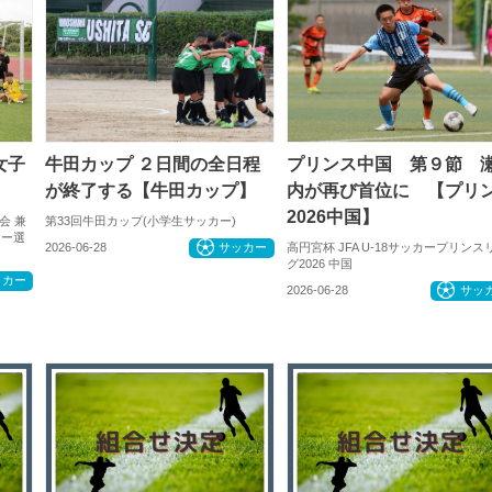
女子
牛田カップ ２日間の全日程
プリンス中国 第９節 
が終了する【牛田カップ】
内が再び首位に 【プリ
2026中国】
会 兼
第33回牛田カップ(小学生サッカー)
カー選
高円宮杯 JFA U-18サッカープリンス
2026-06-28
サッカー
グ2026 中国
ッカー
2026-06-28
サッ