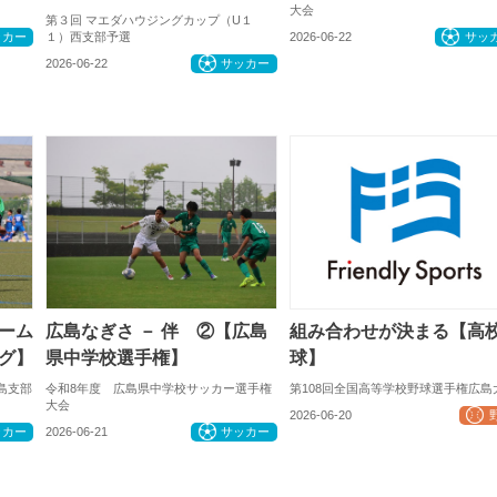
大会
第３回 マエダハウジングカップ（U１
１）西支部予選
ッカー
2026-06-22
サッ
2026-06-22
サッカー
ーム
広島なぎさ － 伴 ②【広島
組み合わせが決まる【高
グ】
県中学校選手権】
球】
島支部
令和8年度 広島県中学校サッカー選手権
第108回全国高等学校野球選手権広島
大会
2026-06-20
ッカー
2026-06-21
サッカー