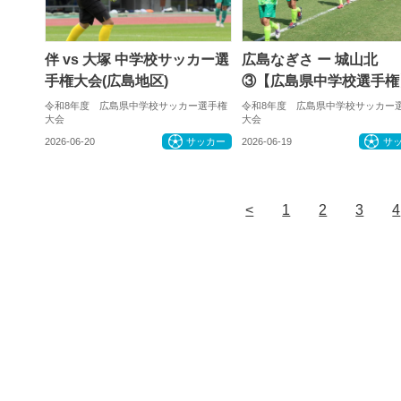
伴 vs 大塚 中学校サッカー選
広島なぎさ ー 城山北
手権大会(広島地区)
③【広島県中学校選手権
令和8年度 広島県中学校サッカー選手権
令和8年度 広島県中学校サッカー
大会
大会
2026-06-20
サッカー
2026-06-19
サ
<
1
2
3
4