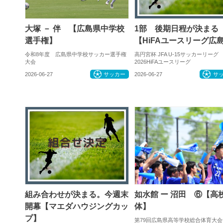
大塚 － 伴 【広島県中学校
1部 後期日程が決まる
選手権】
【HiFAユースリーグ広
令和8年度 広島県中学校サッカー選手権
高円宮杯 JFA U-15サッカーリーグ
大会
2026HiFAユースリーグ
2026-06-27
サッカー
2026-06-27
サ
組み合わせが決まる。今週末
如水館 ー 沼田 ⑥【高
開幕【マエダハウジングカッ
体】
プ】
第79回広島県高等学校総合体育大会