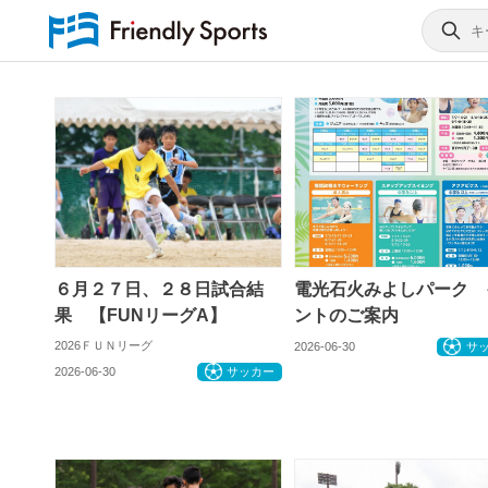
６月２７日、２８日試合結
電光石火みよしパーク 
果 【FUNリーグA】
ントのご案内
2026ＦＵＮリーグ
2026-06-30
サ
2026-06-30
サッカー