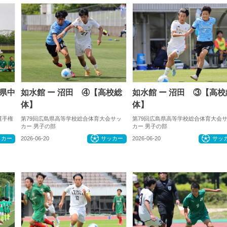
県中
如水館 ー 沼田 ④【高校総
如水館 ー 沼田 ③【高校
体】
体】
選手権
第79回広島県高等学校総合体育大会サッ
第79回広島県高等学校総合体育大会
カー 男子の部
カー 男子の部
ッカー
2026-06-20
サッカー
2026-06-20
サッ