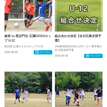
倉掛 vs 毘沙門台 広瀬GOGOカッ
組み合わせ決定【全日広島支部予
プ U-12
選】
第13回 広瀬ＧＯＧＯカップ U-12
JFA第50回全日本U-12サッカー選手権大
会 広島支部予選
2026-08-06
サッカー
2026-08-05
サッカー