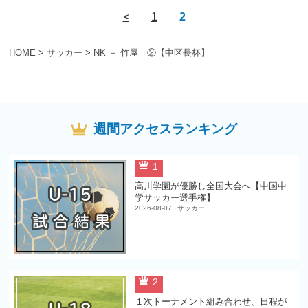
<
1
2
HOME
>
サッカー
>
NK － 竹屋 ②【中区長杯】
週間アクセスランキング
1
高川学園が優勝し全国大会へ【中国中
学サッカー選手権】
2026-08-07
サッカー
2
１次トーナメント組み合わせ、日程が