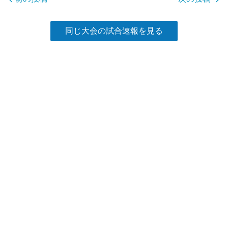
k
同じ大会の試合速報を見る