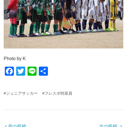
Photo by K
F
T
Li
共
a
wi
n
有
c
tt
e
#ジュニアサッカー
#フレスポ特派員
e
er
b
o
o
前の投稿
次の投稿