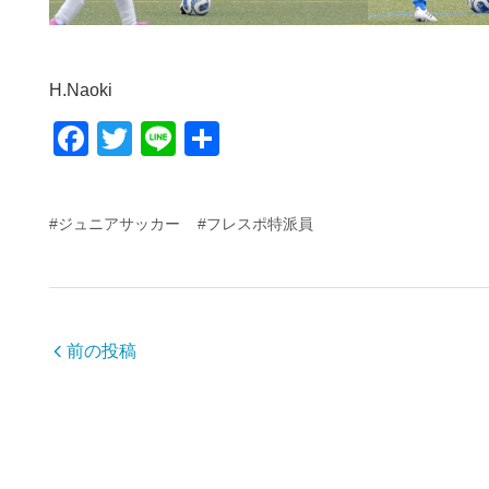
H.Naoki
F
T
Li
共
a
wi
n
有
c
tt
e
#ジュニアサッカー
#フレスポ特派員
e
er
b
o
o
前の投稿
k