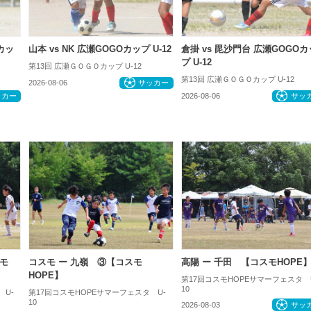
Oカッ
山本 vs NK 広瀬GOGOカップ U-12
倉掛 vs 毘沙門台 広瀬GOGOカ
プ U-12
第13回 広瀬ＧＯＧＯカップ U-12
第13回 広瀬ＧＯＧＯカップ U-12
2026-08-06
サッカー
ッカー
2026-08-06
サッ
モ
コスモ ー 九嶺 ③【コスモ
高陽 ー 千田 【コスモHOPE
HOPE】
第17回コスモHOPEサマーフェスタ 
10
 U-
第17回コスモHOPEサマーフェスタ U-
10
2026-08-03
サッ