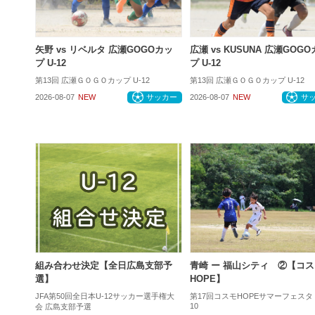
矢野 vs リベルタ 広瀬GOGOカッ
広瀬 vs KUSUNA 広瀬GOG
プ U-12
プ U-12
第13回 広瀬ＧＯＧＯカップ U-12
第13回 広瀬ＧＯＧＯカップ U-12
2026-08-07
NEW
サッカー
2026-08-07
NEW
サ
組み合わせ決定【全日広島支部予
青崎 ー 福山シティ ②【コス
選】
HOPE】
JFA第50回全日本U-12サッカー選手権大
第17回コスモHOPEサマーフェスタ
10
会 広島支部予選