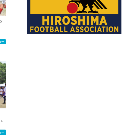
ッ
カー
】
U-
カー