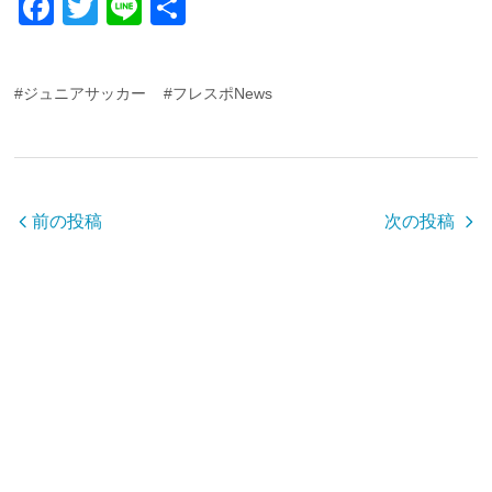
F
T
Li
共
a
wi
n
有
c
tt
e
#ジュニアサッカー
#フレスポNews
e
er
b
o
o
前の投稿
次の投稿
k