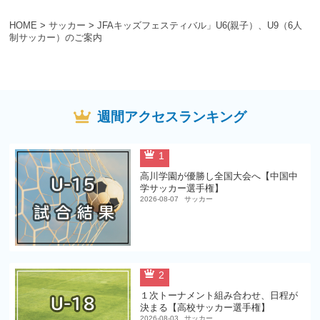
HOME
>
サッカー
>
JFAキッズフェスティバル」U6(親子）、U9（6人
制サッカー）のご案内
週間アクセスランキング
1
高川学園が優勝し全国大会へ【中国中
学サッカー選手権】
2026-08-07
サッカー
2
１次トーナメント組み合わせ、日程が
決まる【高校サッカー選手権】
2026-08-03
サッカー