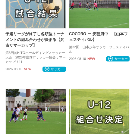
予選リーグが終了し各順位トーナ
COCORO ー 安芸府中 【山本フ
メントの組み合わせが決まる【呉
ェスティバル】
市サマーカップ】
第32回 山本少年サッカーフェスティバ
ル
第3回㈱HITOホールディングスサッカー
大会 2026年度呉市サッカー協会サマー
2026-08-10
NEW
サッカー
カップU-11
2026-08-10
NEW
サッカー