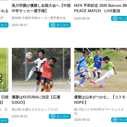
高川学園が優勝し全国大会へ【中国
HiFA 平和祈念 2026 Balcom 
催される
中学サッカー選手権】
PEACE MATCH LIVE配信
UP
第58回 中国中学校サッカー選手権大会
2026-08-06
サッ
ッカー
2026-08-07
サッカー
、日程
優勝はKUSUNAに決定【広瀬
優勝は山本がつかむ。【コスモ
権】
GOGO】
HOPE】
会 広
第13回 広瀬ＧＯＧＯカップ U-12
第17回コスモHOPEサマーフェスタ 
10
2026-08-02
サッカー
2026-08-02
サッ
ッカー