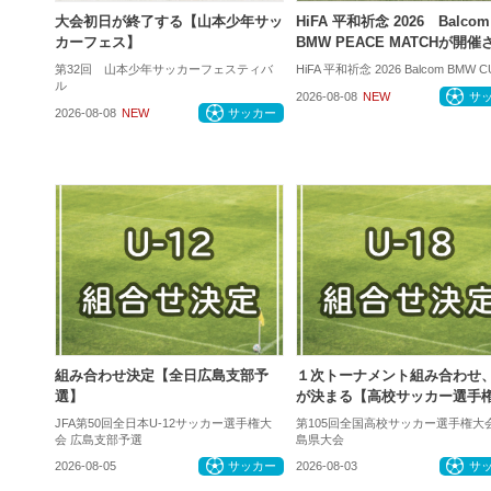
大会初日が終了する【山本少年サッ
HiFA 平和祈念 2026 Balcom
カーフェス】
BMW PEACE MATCHが開
第32回 山本少年サッカーフェスティバ
HiFA 平和祈念 2026 Balcom BMW C
ル
2026-08-08
NEW
サ
2026-08-08
NEW
サッカー
組み合わせ決定【全日広島支部予
１次トーナメント組み合わせ
選】
が決まる【高校サッカー選手
JFA第50回全日本U-12サッカー選手権大
第105回全国高校サッカー選手権大
会 広島支部予選
島県大会
2026-08-05
サッカー
2026-08-03
サ