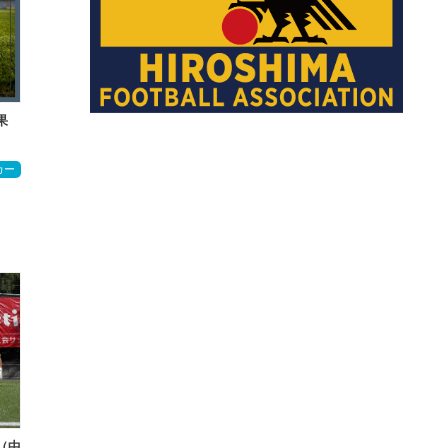
果
カー
（中