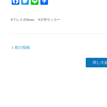
F
T
Li
共
a
wi
n
有
c
tt
e
#フレスポNews
#大学サッカー
e
er
b
o
o
前の投稿
k
同じ大