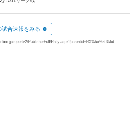
島支部U11リーグ戦
の試合速報をみる
online.jp/reportv2/PublisherFull/Rally.aspx?parentid=RX%5e%5b%5d