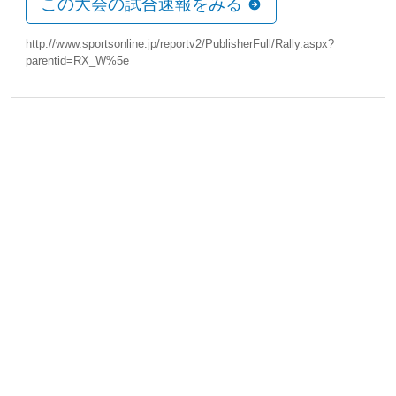
この大会の試合速報をみる
http://www.sportsonline.jp/reportv2/PublisherFull/Rally.aspx?
parentid=RX_W%5e