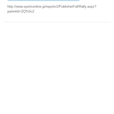
http://www.sportsonline.jp/reportv2/PublisherFull/Rally.aspx?
parentid=ZQ%5cZ