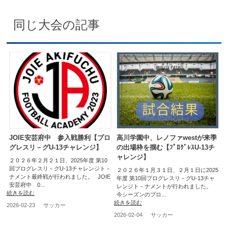
同じ大会の記事
JOIE安芸府中 参入戦勝利【プロ
高川学園中、レノファwestが来季
グレスリ－グU-13チャレンジ】
の出場枠を掴む【ﾌﾟﾛｸﾞﾚｽU-13チ
ャレンジ】
２０２６年２月２１日、2025年度 第10
回プログレスリ－グU-13チャレンジト－
２０２６年１月３１日、２月１日に2025
ナメント最終戦が行われました。 JOIE
年度 第10回プログレスリ－グU-13チャ
安芸府中 0...
レンジト－ナメントが行われました。
続きを読む
今シーズンのプロ...
続きを読む
2026-02-23
サッカー
2026-02-04
サッカー