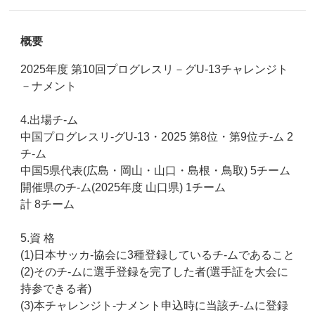
概要
2025年度 第10回プログレスリ－グU-13チャレンジト
－ナメント
4.出場チ-ム
中国プログレスリ-グU-13・2025 第8位・第9位チ-ム 2
チ-ム
中国5県代表(広島・岡山・山口・島根・鳥取) 5チーム
開催県のチ-ム(2025年度 山口県) 1チーム
計 8チーム
5.資 格
(1)日本サッカ-協会に3種登録しているチ-ムであること
(2)そのチ-ムに選手登録を完了した者(選手証を大会に
持参できる者)
(3)本チャレンジト-ナメント申込時に当該チ-ムに登録