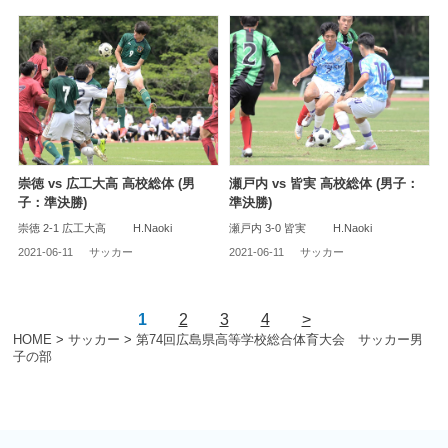
崇徳 vs 広工大高 高校総体 (男
瀬戸内 vs 皆実 高校総体 (男子：
子：準決勝)
準決勝)
崇徳 2-1 広工大高 H.Naoki
瀬戸内 3-0 皆実 H.Naoki
2021-06-11
サッカー
2021-06-11
サッカー
1
2
3
4
>
HOME
>
サッカー
>
第74回広島県高等学校総合体育大会 サッカー男
子の部