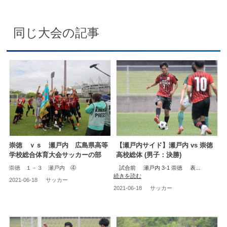
同じ大会の記事
崇徳 ｖｓ 瀬戸内 広島県高等
【瀬戸内サイド】瀬戸内 vs 崇徳
学校総合体育大会サッカーの部
高校総体 (男子：決勝)
崇徳 １－３ 瀬戸内 ④
試合前 瀬戸内 3-1 崇徳 表...
続きを読む
2021-06-18
サッカー
2021-06-18
サッカー