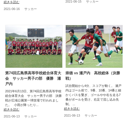
2021-06-15
サッカー
続きを読む
2021-06-16
サッカー
第74回広島県高等学校総合体育大
崇徳 vs 瀬戸内 高校総体（決勝
会 サッカー男子の部 優勝 瀬
戦）
戸内
試合開始から4分、スコアが動く。 瀬戸
内はゴール前で、9番、10番、14番と細
2021年6月13日、第74回広島県高等学校
かくパスを繋ぎ、ゴールやや右を走る7
総合体育大会 サッカー男子の部 決勝
番がボールを受け、右足で流し込み先
戦が広域公園第一球技場で行われまし
制。 ...
た。 小雨が降ったり...
続きを読む
続きを読む
2021-06-13
サッカー
2021-06-13
サッカー