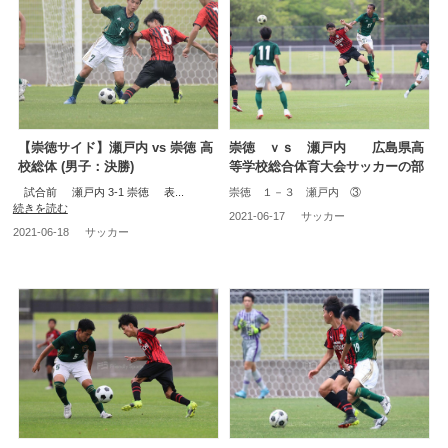
【崇徳サイド】瀬戸内 vs 崇徳 高
崇徳 ｖｓ 瀬戸内 広島県高
校総体 (男子：決勝)
等学校総合体育大会サッカーの部
試合前 瀬戸内 3-1 崇徳 表...
崇徳 １－３ 瀬戸内 ③
続きを読む
2021-06-17
サッカー
2021-06-18
サッカー