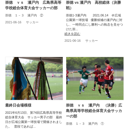
崇徳 ｖｓ 瀬戸内 広島県高等
崇徳 vs 瀬戸内 高校総体（決勝
学校総合体育大会サッカーの部
戦）
崇徳 １－３ 瀬戸内 ②
崇徳1-3瀬戸内 2021.06.14 ＠広域
公園第一球技場 優勝候補の瀬戸内に対
2021-06-16
サッカー
し、一時同点にし勝利への執念を見せつ
けた崇...
続きを読む
2021-06-16
サッカー
最終日会場模様
崇徳 ｖｓ 瀬戸内 （決勝）広
島県高等学校総合体育大会サッカ
2021年6月13日、第74回広島県高等学校
ーの部
総合体育大会 サッカー男子の部 最終
日が広域公園第一球技場で開催されまし
崇徳 １－３ 瀬戸内 ①
た。 普段であれば...