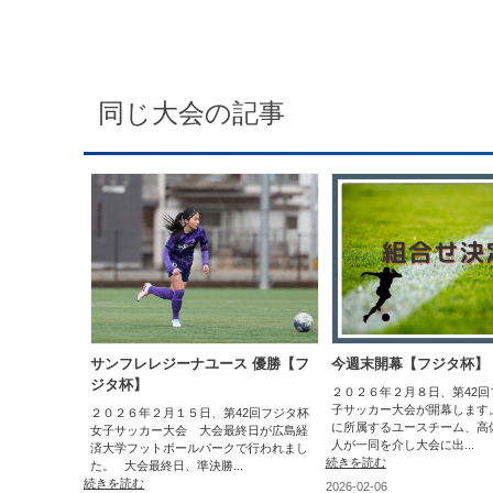
同じ大会の記事
サンフレレジーナユース 優勝【フ
今週末開幕【フジタ杯】
ジタ杯】
２０２６年２月８日、第42回
子サッカー大会が開幕します
２０２６年２月１５日、第42回フジタ杯
に所属するユースチーム、高
女子サッカー大会 大会最終日が広島経
人が一同を介し大会に出...
済大学フットボールパークで行われまし
続きを読む
た。 大会最終日、準決勝...
続きを読む
2026-02-06