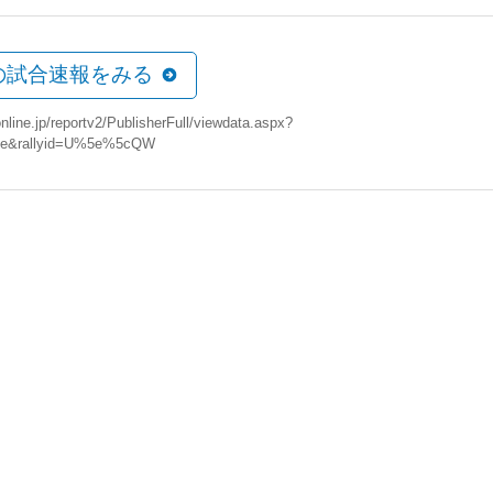
の試合速報をみる
nline.jp/reportv2/PublisherFull/viewdata.aspx?
5e&rallyid=U%5e%5cQW