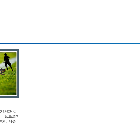
フジタ杯女
。 広島県内
体連、社会