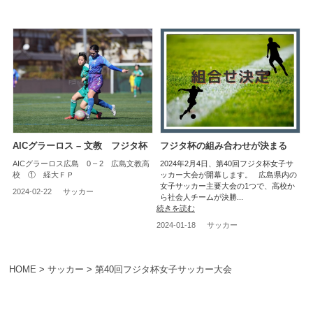
AICグラーロス – 文教 フジタ杯
フジタ杯の組み合わせが決まる
AICグラーロス広島 0 – 2 広島文教高
2024年2月4日、第40回フジタ杯女子サ
校 ① 経大ＦＰ
ッカー大会が開幕します。 広島県内の
女子サッカー主要大会の1つで、高校か
2024-02-22
サッカー
ら社会人チームが決勝...
続きを読む
2024-01-18
サッカー
HOME
>
サッカー
>
第40回フジタ杯女子サッカー大会