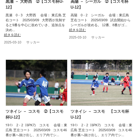
黒瀬 － 大野西 ➁【コスモ杯U-
高陽 － シーガル ➁【コスモ杯
12】
U-12】
黒瀬 0 - 3 大野西 会場： 東広島 芝
高陽 0 - 2 シーガル 会場：東広島
右コート 2025/03/09 大野西が先制す
芝右コート 2025/03/09 試合開始から
ると9番を中心に攻めていき、追加点を
シーガルが攻める。 12番、8番がゴ...
決め...
続きを読む
続きを読む
2025-03-10
サッカー
2025-03-10
サッカー
ツネイシ － コスモ ➁【コスモ
ツネイシ － コスモ 【コスモ杯
杯U-12】
U-12】
ﾂﾈｲｼ 2 - 2（6PK7) コスモ 会場：東
ﾂﾈｲｼ 2 - 2（6PK7) コスモ 会場：東
広島 芝左コート 2025/03/09 コスモ46
広島 芝左コート 2025/03/09 コスモ46
番が裏へ抜け出し、エリア内でシ...
番が裏へ抜け出し、エリア内でシ...