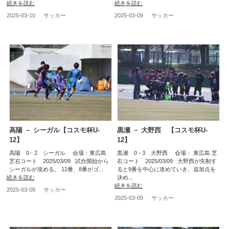
続きを読む
続きを読む
2025-03-10
サッカー
2025-03-09
サッカー
高陽 － シーガル【コスモ杯U-
黒瀬 － 大野西 【コスモ杯U-
12】
12】
高陽 0 - 2 シーガル 会場：東広島
黒瀬 0 - 3 大野西 会場： 東広島 芝
芝右コート 2025/03/09 試合開始から
右コート 2025/03/09 大野西が先制す
シーガルが攻める。 12番、8番がゴ...
ると9番を中心に攻めていき、追加点を
続きを読む
決め...
続きを読む
2025-03-09
サッカー
2025-03-09
サッカー