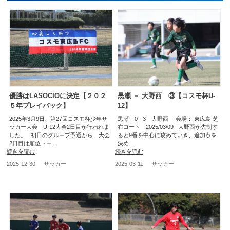
優勝はLASOCIOに決定【２０２
黒瀬 － 大野西 ③【コスモ杯U-
５年プレイバック】
12】
2025年3月9日、第27回コスモ杯少年サ
黒瀬 0 - 3 大野西 会場： 東広島 芝
ッカー大会 U-12大会2日目が行われま
右コート 2025/03/09 大野西が先制す
した。 初日のグループ予選から、大会
ると9番を中心に攻めていき、追加点を
2日目は順位トー...
決め...
続きを読む
続きを読む
2025-12-30
サッカー
2025-03-11
サッカー