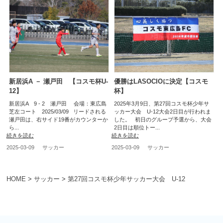
新居浜A － 瀬戸田 【コスモ杯U-
優勝はLASOCIOに決定【コスモ
12】
杯】
新居浜A 9 - 2 瀬戸田 会場：東広島
2025年3月9日、第27回コスモ杯少年サ
芝左コート 2025/03/09 リードされる
ッカー大会 U-12大会2日目が行われま
瀬戸田は、右サイド19番がカウンターか
した。 初日のグループ予選から、大会
ら...
2日目は順位トー...
続きを読む
続きを読む
2025-03-09
サッカー
2025-03-09
サッカー
HOME
>
サッカー
>
第27回コスモ杯少年サッカー大会 U-12