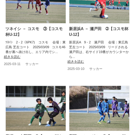
ツネイシ － コスモ ③【コスモ
新居浜A － 瀬戸田 ➁【コスモ杯
杯U-12】
U-12】
ﾂﾈｲｼ 2 - 2（6PK7) コスモ 会場：東
新居浜A 9 - 2 瀬戸田 会場：東広島
広島 芝左コート 2025/03/09 コスモ46
芝左コート 2025/03/09 リードされる
番が裏へ抜け出し、エリア内でシ...
瀬戸田は、右サイド19番がカウンターか
続きを読む
ら...
続きを読む
2025-03-11
サッカー
2025-03-10
サッカー