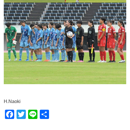
H.Naoki
F
T
Li
共
a
wi
n
有