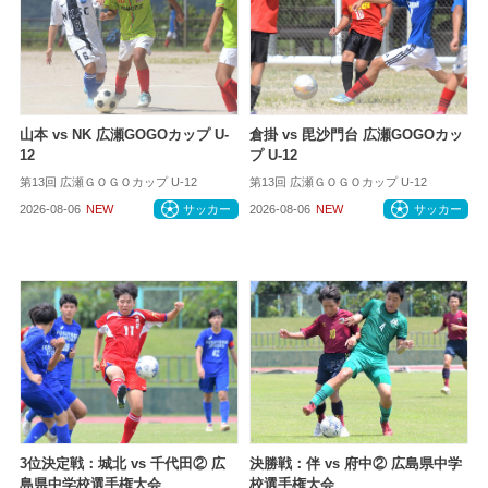
山本 vs NK 広瀬GOGOカップ U-
倉掛 vs 毘沙門台 広瀬GOGOカッ
12
プ U-12
第13回 広瀬ＧＯＧＯカップ U-12
第13回 広瀬ＧＯＧＯカップ U-12
2026-08-06
NEW
サッカー
2026-08-06
NEW
サッカー
3位決定戦：城北 vs 千代田② 広
決勝戦：伴 vs 府中② 広島県中学
島県中学校選手権大会
校選手権大会