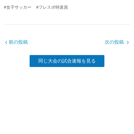
c
tt
e
#女子サッカー
#フレスポ特派員
e
er
b
o
o
前の投稿
次の投稿
k
同じ大会の試合速報を見る