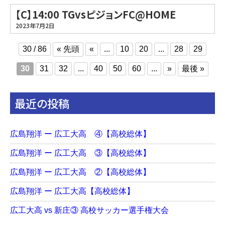
【C】14:00 TGvsピジョンFC@HOME
2023年7月2日
« 先頭
30 / 86
«
...
10
20
...
28
29
最後 »
30
31
32
...
40
50
60
...
»
最近の投稿
広島翔洋 ー 広工大高 ④【高校総体】
広島翔洋 ー 広工大高 ③【高校総体】
広島翔洋 ー 広工大高 ②【高校総体】
広島翔洋 ー 広工大高【高校総体】
広工大高 vs 新庄③ 高校サッカー選手権大会