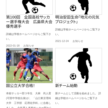
第100回 全国高校サッカ
明治安田生命「地元の元気
ー選手権大会 広島県大会
プロジェクト」
優秀選手
詳細は学校ホームページからご覧下さ
詳細は学校ホームページからご覧下さ
い。
い。
2021-12-24
お知らせ
2022-01-18
お知らせ
国公立大学合格！
新チーム始動
本校サッカー部３年生 大林 尚人君
新チームとして活動を始めました。 詳
(可部中学校出身)が、 「山口東京理科
細は学校ホームページからご覧下さ
大学 工学部 応用化学科」に合格し
い。
ました。 今年度も本校サッカー部から