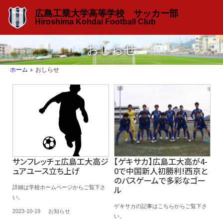
広島工業大学高等学校 サッカー部
Hiroshima Kohdai Football Club
おしらせ
おしらせ
ホーム
▶
サンフレッチェ広島工大高ジ
【ゲキサカ】広島工大高が4-
ュアユース立ち上げ
0で中国新人初勝利!西京と
のパスゲームで多彩なゴー
ル
詳細は学校ホームページからご覧下さ
い。
ゲキサカの記事はこちらからご覧下さ
2023-10-19
お知らせ
い。