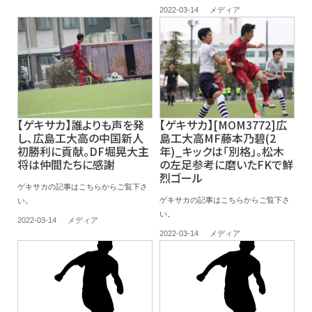
2022-03-14
メディア
【ゲキサカ】誰よりも声を発
【ゲキサカ】[MOM3772]広
し、広島工大高の中国新人
島工大高MF藤本乃碧(2
初勝利に貢献。DF堀晃大主
年)_キックは「別格」。松木
将は仲間たちに感謝
の左足参考に磨いたFKで鮮
烈ゴール
ゲキサカの記事はこちらからご覧下さ
ゲキサカの記事はこちらからご覧下さ
い。
い。
2022-03-14
メディア
2022-03-14
メディア