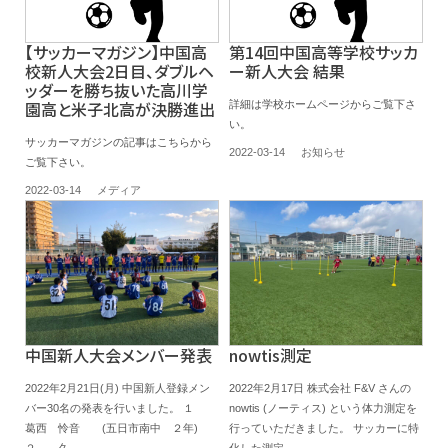
【サッカーマガジン】中国高
第14回中国高等学校サッカ
校新人大会2日目、ダブルヘ
ー新人大会 結果
ッダーを勝ち抜いた高川学
園高と米子北高が決勝進出
詳細は学校ホームページからご覧下さ
い。
サッカーマガジンの記事はこちらから
2022-03-14
お知らせ
ご覧下さい。
2022-03-14
メディア
中国新人大会メンバー発表
nowtis測定
2022年2月21日(月) 中国新人登録メン
2022年2月17日 株式会社 F&V さんの
バー30名の発表を行いました。 １
nowtis (ノーティス) という体力測定を
葛西 怜音 (五日市南中 ２年)
行っていただきました。 サッカーに特
２ 久...
化した測定...