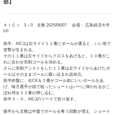
部】
ＡＩＣＪ 3 – 0 文教 2025/06/07 会場： 広島経済大学
FP
前半、AICJは左サイド１１番にボールが通ると、いい形で
攻撃が生まれる。
その１１番は左サイドからクロスをあげると、１０番がこ
れに合わせ先制ゴールを決める。
さらに先制アシストをした１１番は左サイドからあげたボ
ールはそのままゴールに吸い込まれ追加点。
前半終盤に、右CKを２番がゴール前にいいボールをあ
げ、味方選手が頭で狙ったシュートはバーに弾かれるがこ
ぼれ球を２２番が押し込む。
前半３－０、AICJのリードで折り返す。
後半から文教は中盤でボールを奪う回数が増え、ショート