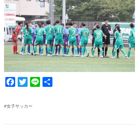
F
T
Li
共
a
wi
n
有
c
tt
e
#女子サッカー
e
er
b
o