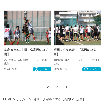
広島皆実B ₋ 山陽 ➁高円U-18広
沼田 ₋ 広島観音 【高円U-18広
島】
島】
高円宮杯 JFA U-18サッカーリーグ2024
高円宮杯 JFA U-18サッカーリーグ2024
広島
広島
2024-09-06
サッカー
2024-09-05
サッカー
1
2
3
>
HOME
>
サッカー
>
1部リーグが終了する【高円U-18広島】