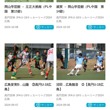
岡山学芸館 － 立正大淞南（PL中
就実 － 岡山学芸館（PL中国 第
国 第15節）
14節）
高円宮杯 JFA U-18サッカーリーグ2024
高円宮杯 JFA U-18サッカーリーグ2024
広島
広島
2024-10-08
サッカー
2024-10-03
サッカー
広島皆実B ₋ 山陽 ③高円U-18広
沼田 ₋ 広島観音 ➁【高円U-18広
島】
島】
高円宮杯 JFA U-18サッカーリーグ2024
高円宮杯 JFA U-18サッカーリーグ2024
広島
広島
2024-09-07
サッカー
2024-09-06
サッカー