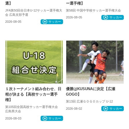
選】
ー選手権】
JFA第50回全日本U-12サッカー選手権大
第58回 中国中学校サッカー選手権大会
会 広島支部予選
2026-08-05
サッカー
2026-08-05
サッカー
１次トーナメント組み合わせ、日
優勝はKUSUNAに決定【広瀬
程が決まる【高校サッカー選手
GOGO】
権】
第13回 広瀬ＧＯＧＯカップ U-12
第105回全国高校サッカー選手権大会
2026-08-02
サッカー
広島県大会
2026-08-03
サッカー