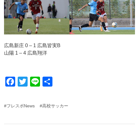
広島新庄 0 – 1 広島皆実B
山陽 1 – 4 広島翔洋
F
T
Li
共
a
wi
n
有
c
tt
e
#フレスポNews
#高校サッカー
e
er
b
o