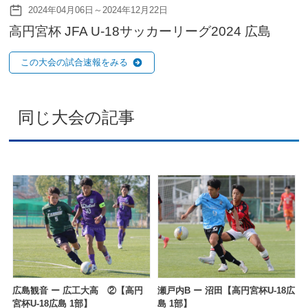
2024年04月06日～2024年12月22日
高円宮杯 JFA U-18サッカーリーグ2024 広島
この大会の試合速報をみる
同じ大会の記事
広島観音 ー 広工大高 ②【高円
瀬戸内B ー 沼田【高円宮杯U-18広
宮杯U-18広島 1部】
島 1部】