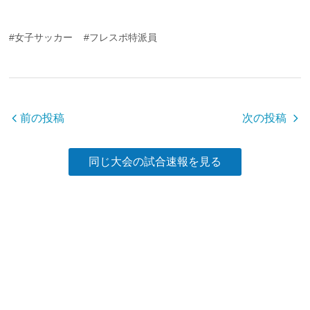
a
wi
n
有
c
tt
e
#女子サッカー
#フレスポ特派員
e
er
b
o
o
前の投稿
次の投稿
k
同じ大会の試合速報を見る