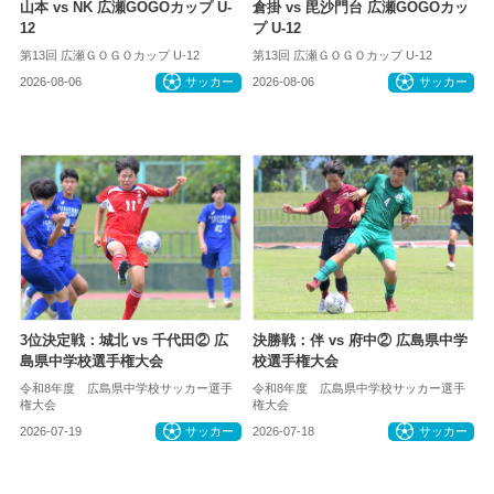
山本 vs NK 広瀬GOGOカップ U-
倉掛 vs 毘沙門台 広瀬GOGOカッ
12
プ U-12
第13回 広瀬ＧＯＧＯカップ U-12
第13回 広瀬ＧＯＧＯカップ U-12
2026-08-06
サッカー
2026-08-06
サッカー
3位決定戦：城北 vs 千代田② 広
決勝戦：伴 vs 府中② 広島県中学
島県中学校選手権大会
校選手権大会
令和8年度 広島県中学校サッカー選手
令和8年度 広島県中学校サッカー選手
権大会
権大会
2026-07-19
サッカー
2026-07-18
サッカー