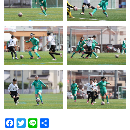
F
T
Li
共