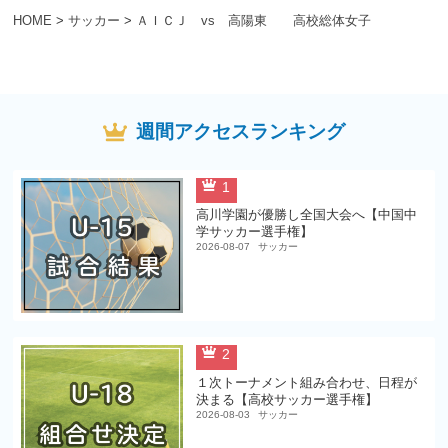
HOME
>
サッカー
>
ＡＩＣＪ vs 高陽東 高校総体女子
週間アクセスランキング
1
高川学園が優勝し全国大会へ【中国中
学サッカー選手権】
2026-08-07
サッカー
2
１次トーナメント組み合わせ、日程が
決まる【高校サッカー選手権】
2026-08-03
サッカー