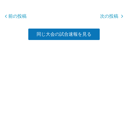
o
o
前の投稿
次の投稿
k
同じ大会の試合速報を見る