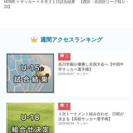
HOME
>
サッカー
>
６月２１日試合結果 【西区・佐伯区リーグ戦Ｕ－
10】
週間アクセスランキング
1
高川学園が優勝し全国大会へ【中国中
学サッカー選手権】
2026-08-07
サッカー
2
１次トーナメント組み合わせ、日程が
決まる【高校サッカー選手権】
2026-08-03
サッカー