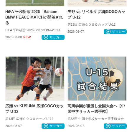
HiFA 平和祈念 2026 Balcom
矢野 vs リベルタ 広瀬GOGOカッ
BMW PEACE MATCHが開催され
プ U-12
る
第13回 広瀬ＧＯＧＯカップ U-12
HiFA 平和祈念 2026 Balcom BMW CUP
2026-08-07
サッカー
2026-08-08
NEW
サッカー
広瀬 vs KUSUNA 広瀬GOGOカッ
高川学園が優勝し全国大会へ【中
プ U-12
国中学サッカー選手権】
第13回 広瀬ＧＯＧＯカップ U-12
第58回 中国中学校サッカー選手権大会
2026-08-07
サッカー
2026-08-07
サッカー