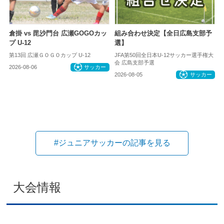
倉掛 vs 毘沙門台 広瀬GOGOカッ
組み合わせ決定【全日広島支部予
プ U-12
選】
第13回 広瀬ＧＯＧＯカップ U-12
JFA第50回全日本U-12サッカー選手権大
会 広島支部予選
2026-08-06
サッカー
2026-08-05
サッカー
#ジュニアサッカーの記事を見る
大会情報