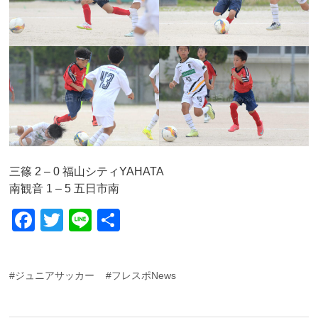
三篠 2 – 0 福山シティYAHATA
南観音 1 – 5 五日市南
F
T
Li
共
a
wi
n
有
c
tt
e
#ジュニアサッカー
#フレスポNews
e
er
b