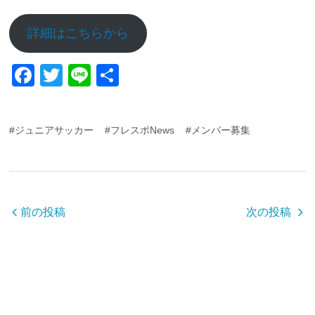
詳細はこちらから
F
T
Li
共
a
wi
n
有
c
tt
e
#ジュニアサッカー
#フレスポNews
#メンバー募集
e
er
b
o
o
前の投稿
次の投稿
k