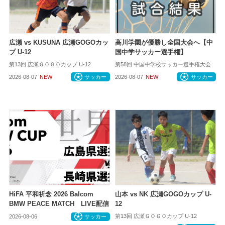
広瀬 vs KUSUNA 広瀬GOGOカッ
高川学園が優勝し全国大会へ【中
プ U-12
国中学サッカー選手権】
第13回 広瀬ＧＯＧＯカップ U-12
第58回 中国中学校サッカー選手権大会
2026-08-07
NEW
サッカー
2026-08-07
NEW
サッカー
HiFA 平和祈念 2026 Balcom
山本 vs NK 広瀬GOGOカップ U-
BMW PEACE MATCH LIVE配信
12
第13回 広瀬ＧＯＧＯカップ U-12
2026-08-06
サッカー