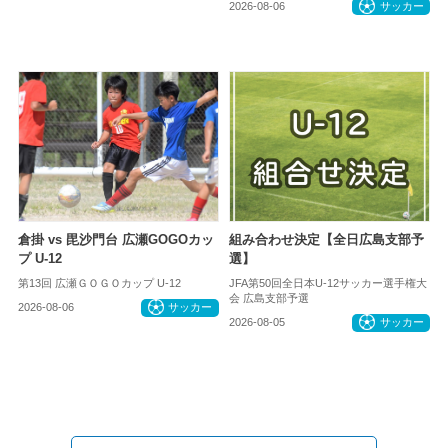
2026-08-06
サッカー
倉掛 vs 毘沙門台 広瀬GOGOカッ
組み合わせ決定【全日広島支部予
プ U-12
選】
第13回 広瀬ＧＯＧＯカップ U-12
JFA第50回全日本U-12サッカー選手権大
会 広島支部予選
2026-08-06
サッカー
2026-08-05
サッカー