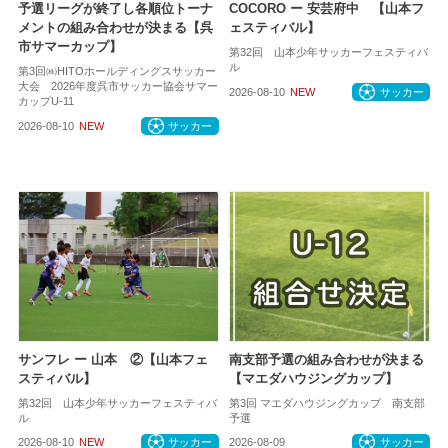
予選リーグが終了し各順位トーナ
COCORO ー 安芸府中 【山本フ
メントの組み合わせが決まる【呉
ェスティバル】
市サマーカップ】
第32回 山本少年サッカーフェスティバ
ル
第3回㈱HITOホールディングスサッカー
大会 2026年度呉市サッカー協会サマー
2026-08-10
NEW
サッカー
カップU-11
2026-08-10
NEW
サッカー
サンフレ ー 山本 ②【山本フェ
南支部予選の組み合わせが決まる
スティバル】
【マエダハウジングカップ】
第32回 山本少年サッカーフェスティバ
第3回 マエダハウジングカップ 南支部
ル
予選
2026-08-10
NEW
サッカー
2026-08-09
サッカー