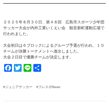
２０２５年８月３０日、第４８回 広島市スポーツ少年団
サッカー大会が内外工業いくえい会 観音新町運動広場で
行われました。
大会初日は６ブロックによるグループ予選が行われ、１０
チームが決勝トーナメントへ進出しました。
大会２日目で優勝チームが決定します。
F
T
Li
共
a
wi
n
有
c
tt
e
#ジュニアサッカー
#フレスポNews
e
er
b
o