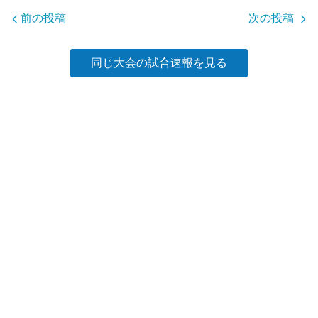
o
前の投稿
次の投稿
k
同じ大会の試合速報を見る