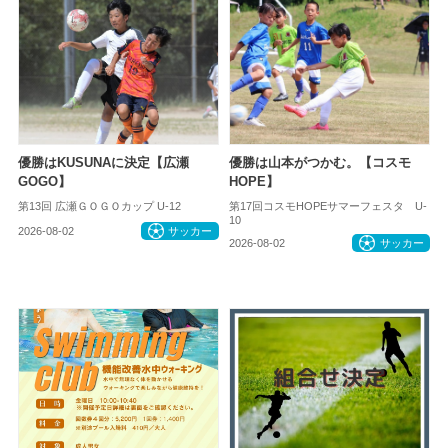
優勝はKUSUNAに決定【広瀬
優勝は山本がつかむ。【コスモ
GOGO】
HOPE】
第13回 広瀬ＧＯＧＯカップ U-12
第17回コスモHOPEサマーフェスタ U-
10
2026-08-02
サッカー
2026-08-02
サッカー