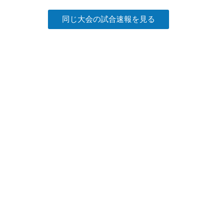
k
同じ大会の試合速報を見る