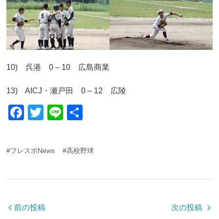
10) 呉港 0 – 10 広島商業
13) AICJ・瀬戸田 0 – 12 広陵
F
T
Li
共
a
wi
n
有
c
tt
e
#フレスポNews
#高校野球
e
er
b
o
o
前の投稿
次の投稿