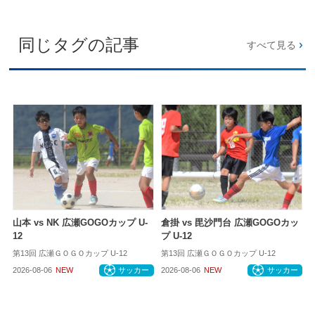
同じタグの記事
すべて見る
山本 vs NK 広瀬GOGOカップ U-
倉掛 vs 毘沙門台 広瀬GOGOカッ
12
プ U-12
第13回 広瀬ＧＯＧＯカップ U-12
第13回 広瀬ＧＯＧＯカップ U-12
2026-08-06
NEW
サッカー
2026-08-06
NEW
サッカー