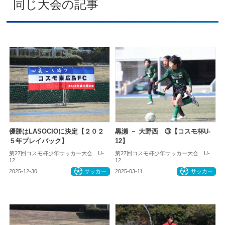
同じ大会の記事
優勝はLASOCIOに決定【２０２
黒瀬 － 大野西 ③【コスモ杯U-
５年プレイバック】
12】
第27回コスモ杯少年サッカー大会 U-
第27回コスモ杯少年サッカー大会 U-
12
12
2025-12-30
サッカー
2025-03-11
サッカー