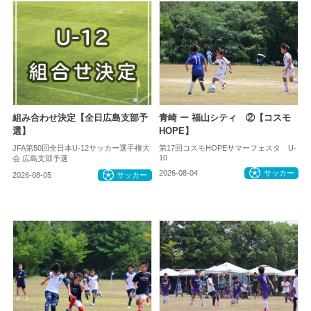
組み合わせ決定【全日広島支部予
青崎 ー 福山シティ ②【コスモ
選】
HOPE】
JFA第50回全日本U-12サッカー選手権大
第17回コスモHOPEサマーフェスタ U-
10
会 広島支部予選
2026-08-04
サッカー
2026-08-05
サッカー