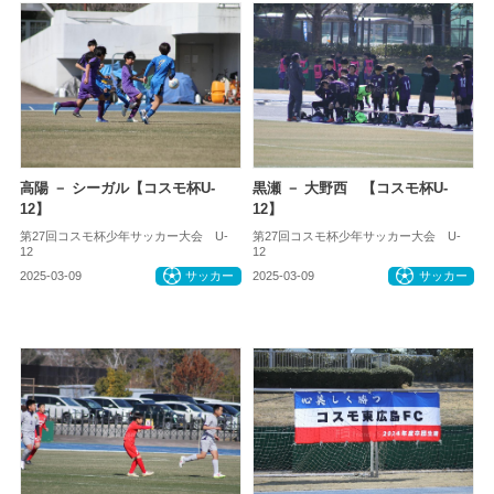
高陽 － シーガル【コスモ杯U-
黒瀬 － 大野西 【コスモ杯U-
12】
12】
第27回コスモ杯少年サッカー大会 U-
第27回コスモ杯少年サッカー大会 U-
12
12
2025-03-09
サッカー
2025-03-09
サッカー