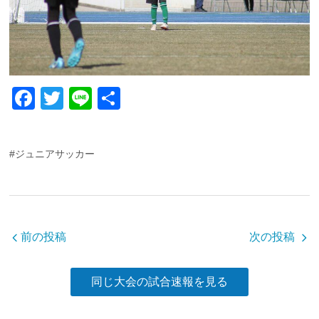
F
T
Li
共
a
wi
n
有
c
tt
e
#ジュニアサッカー
e
er
b
o
o
前の投稿
次の投稿
k
同じ大会の試合速報を見る