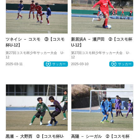
ツネイシ － コスモ ③【コスモ
新居浜A － 瀬戸田 ➁【コスモ杯
杯U-12】
U-12】
第27回コスモ杯少年サッカー大会 U-
第27回コスモ杯少年サッカー大会 U-
12
12
2025-03-11
サッカー
2025-03-10
サッカー
黒瀬 － 大野西 ➁【コスモ杯U-
高陽 － シーガル ➁【コスモ杯