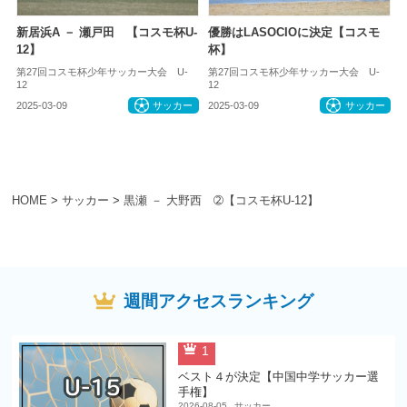
新居浜A － 瀬戸田 【コスモ杯U-
優勝はLASOCIOに決定【コスモ
12】
杯】
第27回コスモ杯少年サッカー大会 U-
第27回コスモ杯少年サッカー大会 U-
12
12
2025-03-09
サッカー
2025-03-09
サッカー
HOME
>
サッカー
>
黒瀬 － 大野西 ➁【コスモ杯U-12】
週間アクセスランキング
1
ベスト４が決定【中国中学サッカー選
手権】
2026-08-05
サッカー