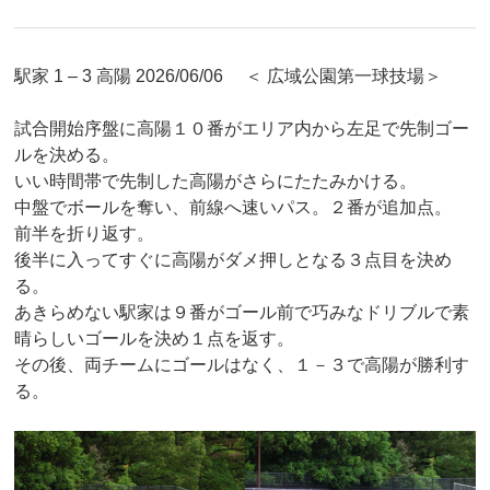
駅家 1 – 3 高陽 2026/06/06 ＜ 広域公園第一球技場＞
試合開始序盤に高陽１０番がエリア内から左足で先制ゴー
ルを決める。
いい時間帯で先制した高陽がさらにたたみかける。
中盤でボールを奪い、前線へ速いパス。２番が追加点。
前半を折り返す。
後半に入ってすぐに高陽がダメ押しとなる３点目を決め
る。
あきらめない駅家は９番がゴール前で巧みなドリブルで素
晴らしいゴールを決め１点を返す。
その後、両チームにゴールはなく、１－３で高陽が勝利す
る。