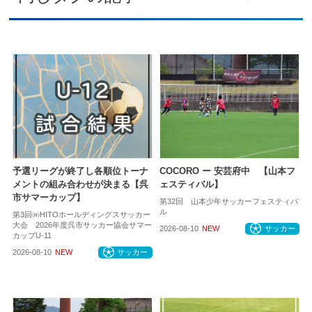
予選リーグが終了し各順位トーナ
COCORO ー 安芸府中 【山本フ
メントの組み合わせが決まる【呉
ェスティバル】
市サマーカップ】
第32回 山本少年サッカーフェスティバ
ル
第3回㈱HITOホールディングスサッカー
大会 2026年度呉市サッカー協会サマー
2026-08-10
NEW
サッカー
カップU-11
2026-08-10
NEW
サッカー