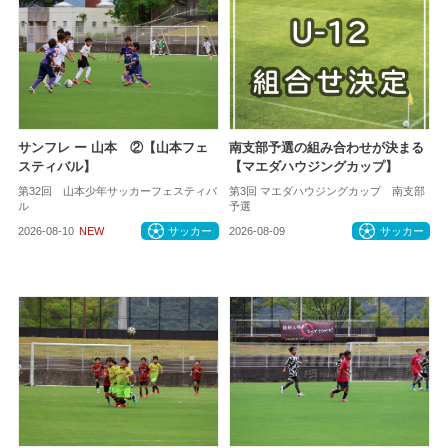
サンフレ ー 山本 ②【山本フェ
南支部予選の組み合わせが決まる
スティバル】
【マエダハウジングカップ】
第32回 山本少年サッカーフェスティバ
第3回 マエダハウジングカップ 南支部
ル
予選
2026-08-10
NEW
サッカー
2026-08-09
サッカー