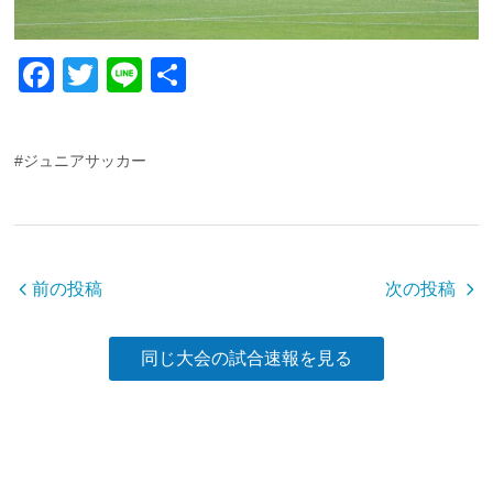
F
T
Li
共
a
wi
n
有
c
tt
e
#ジュニアサッカー
e
er
b
o
o
前の投稿
次の投稿
k
同じ大会の試合速報を見る