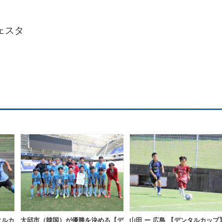
フェスタ
タルカ
大邱市（韓国）が優勝を決める【デ
山田 ー 広島 【デンタルカップ