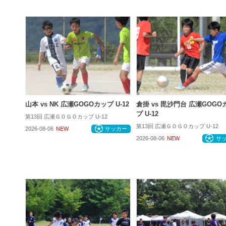
山本 vs NK 広瀬GOGOカップ U-12
倉掛 vs 毘沙門台 広瀬GOGO
プ U-12
第13回 広瀬ＧＯＧＯカップ U-12
第13回 広瀬ＧＯＧＯカップ U-12
2026-08-06
NEW
サッカー
2026-08-06
NEW
サ