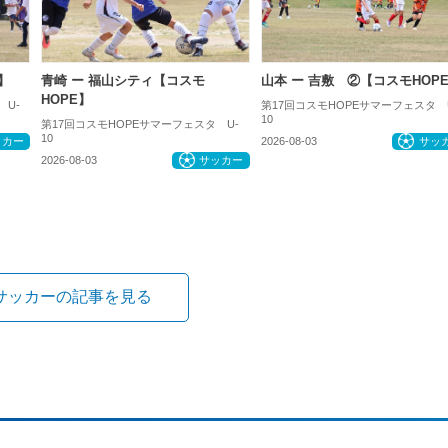
】
青崎 ー 福山シティ【コスモ
山本 ー 吉敷 ②【コスモHOP
HOPE】
 U-
第17回コスモHOPEサマーフェスタ 
10
第17回コスモHOPEサマーフェスタ U-
10
ッカー
2026-08-03
サッ
2026-08-03
サッカー
サッカーの記事を見る