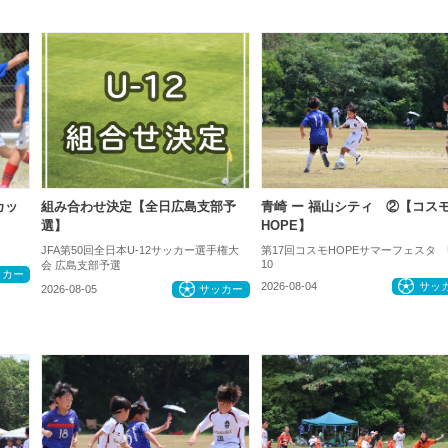
カッ
組み合わせ決定【全日広島支部予
青崎 ー 福山シティ ②【コス
選】
HOPE】
JFA第50回全日本U-12サッカー選手権大
第17回コスモHOPEサマーフェスタ 
10
会 広島支部予選
ッカー
2026-08-04
サッ
2026-08-05
サッカー