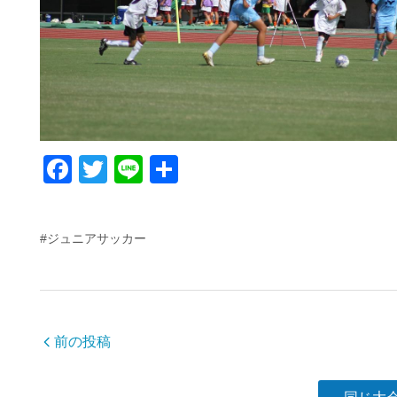
F
T
Li
共
a
wi
n
有
c
tt
e
#ジュニアサッカー
e
er
b
o
o
前の投稿
k