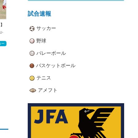
試合速報
E】
サッカー
U-
野球
カー
バレーボール
バスケットボール
テニス
アメフト