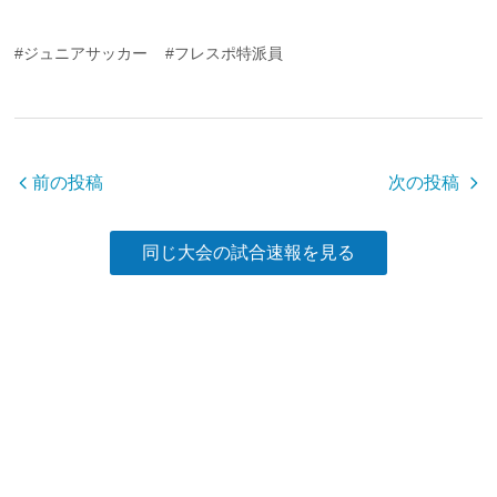
a
wi
n
有
c
tt
e
#ジュニアサッカー
#フレスポ特派員
e
er
b
o
o
前の投稿
次の投稿
k
同じ大会の試合速報を見る