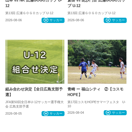
山本 vs NK 広瀬GOGOカップ U-
倉掛 vs 毘沙門台 広瀬GOGOカッ
12
プ U-12
第13回 広瀬ＧＯＧＯカップ U-12
第13回 広瀬ＧＯＧＯカップ U-12
2026-08-06
サッカー
2026-08-06
サッカー
組み合わせ決定【全日広島支部予
青崎 ー 福山シティ ②【コスモ
選】
HOPE】
JFA第50回全日本U-12サッカー選手権大
第17回コスモHOPEサマーフェスタ U-
10
会 広島支部予選
2026-08-04
サッカー
2026-08-05
サッカー