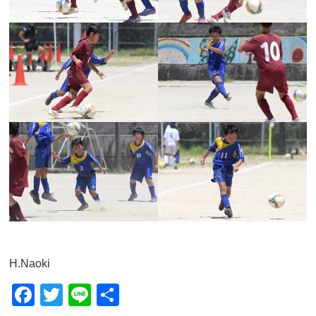
H.Naoki
F
T
Li
共