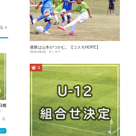
る
優勝は山本がつかむ。【コスモHOPE】
2026-08-02
サッカー
4
日程
】
 広
カー