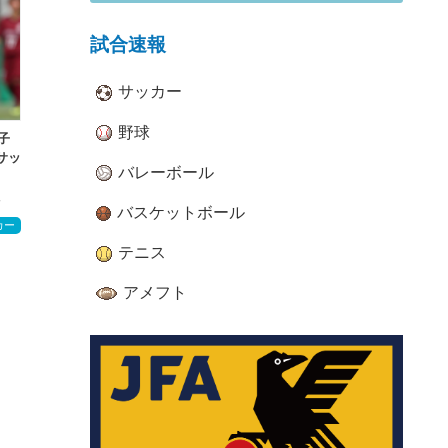
試合速報
サッカー
野球
子
サッ
バレーボール
会
バスケットボール
カー
テニス
アメフト