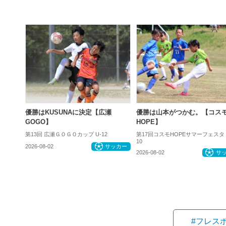
優勝はKUSUNAに決定【広瀬
優勝は山本がつかむ。【コス
GOGO】
HOPE】
第13回 広瀬ＧＯＧＯカップ U-12
第17回コスモHOPEサマーフェスタ
10
2026-08-02
サッカー
2026-08-02
サ
#フレス