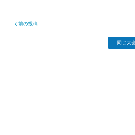
b
o
o
前の投稿
k
同じ大