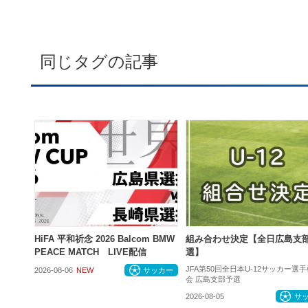
同じタグの記事
HiFA 平和祈念 2026 Balcom BMW
組み合わせ決定【全日広島支
PEACE MATCH LIVE配信
選】
JFA第50回全日本U-12サッカー選
2026-08-06
NEW
サッカー
会 広島支部予選
2026-08-05
サ