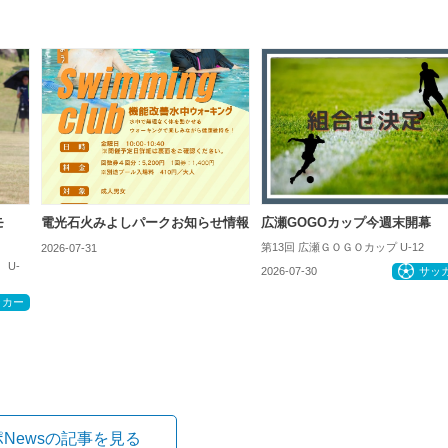
モ
電光石火みよしパークお知らせ情報
広瀬GOGOカップ今週末開幕
第13回 広瀬ＧＯＧＯカップ U-12
2026-07-31
お知らせ
 U-
2026-07-30
サッ
ッカー
ポNewsの記事を見る