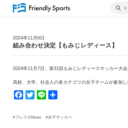
2024年11月6日
組み合わせ決定【もみじレディース】
2024年11月7日、第31回もみじレディースサッカー大
高校、大学、社会人の各カテゴリの女子チームが参加し
F
T
Li
共
a
wi
n
有
c
tt
e
#フレスポNews
#女子サッカー
e
er