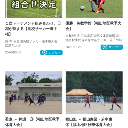
１次トーナメント組み合わせ、日
優勝 英数学館【福山地区秋季大
程が決まる【高校サッカー選手
会】
権】
令和8年度 広島県高等学校体育連盟福山
地区秋季総合体育大会サッカー男子の部
第105回全国高校サッカー選手権大会
広島県大会
2026-07-28
サッカー
2026-08-03
サッカー
盈進 － 神辺 ③【福山地区秋季
福山旭 － 福山商業・府中東
体育大会】
③【福山地区秋季体育大会】