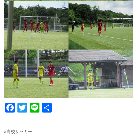
F
T
Li
共
a
wi
n
有
c
tt
e
#高校サッカー