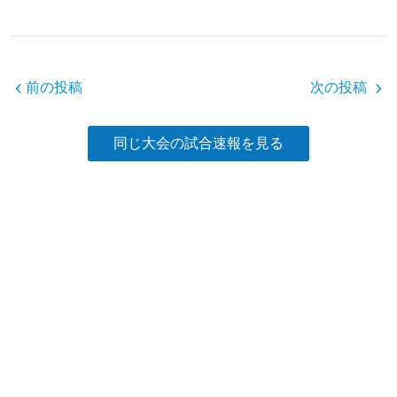
e
er
b
o
o
前の投稿
次の投稿
k
同じ大会の試合速報を見る