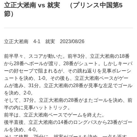
立正大淞南 vs 就実 （プリンス中国第5
節）
立正大淞南 4-1 就実 2023/08/26
前半早々、スコアが動いた。前半3分、立正大淞南の18番
から28番へボールが渡り、28番がシュート。しかしキーパ
ーの好セーブで阻まれるが、その跳ね返りを見事ボレーシ
ュートを決め、1-0。その後も、立正大淞南ペースがゲー
ムが進み、31分。立正大淞南の28番が見事な左足でゴール
を決め、2-0。
そして、37分。立正大淞南の28番がまたゴールを決め、前
半の内に見事ハットトリック。
前半は、立正大淞南ペースでゲームを終えた。
後半直後、立正大淞南の14番のロングパスから23番がゴー
ルを決め、4-0。
そして終盤、75分に、就実がゴールを決め、一点を返す