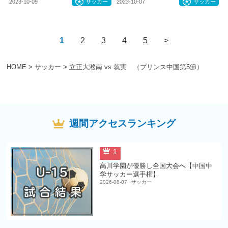
2023-10-09
サッカー
2023-10-07
サッカー
1
2
3
4
5
>
HOME
>
サッカー
>
立正大淞南 vs 就実 （プリンス中国第5節）
週間アクセスランキング
1
高川学園が優勝し全国大会へ【中国中
学サッカー選手権】
2026-08-07
サッカー