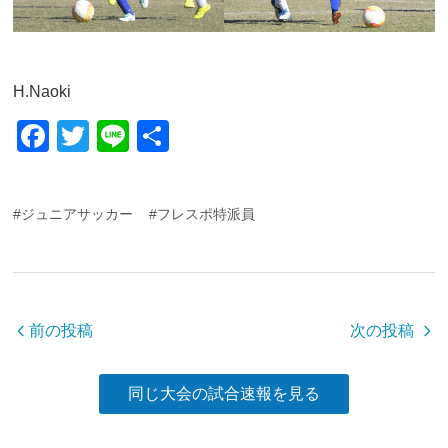
H.Naoki
F
T
Li
共
a
wi
n
有
c
tt
e
#ジュニアサッカー
#フレスポ特派員
e
er
b
o
o
前の投稿
次の投稿
k
同じ大会の試合速報を見る