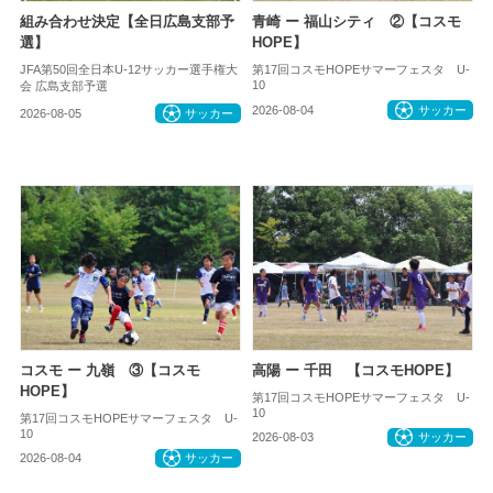
組み合わせ決定【全日広島支部予
青崎 ー 福山シティ ②【コスモ
選】
HOPE】
JFA第50回全日本U-12サッカー選手権大
第17回コスモHOPEサマーフェスタ U-
10
会 広島支部予選
2026-08-04
サッカー
2026-08-05
サッカー
コスモ ー 九嶺 ③【コスモ
高陽 ー 千田 【コスモHOPE】
HOPE】
第17回コスモHOPEサマーフェスタ U-
10
第17回コスモHOPEサマーフェスタ U-
10
2026-08-03
サッカー
2026-08-04
サッカー