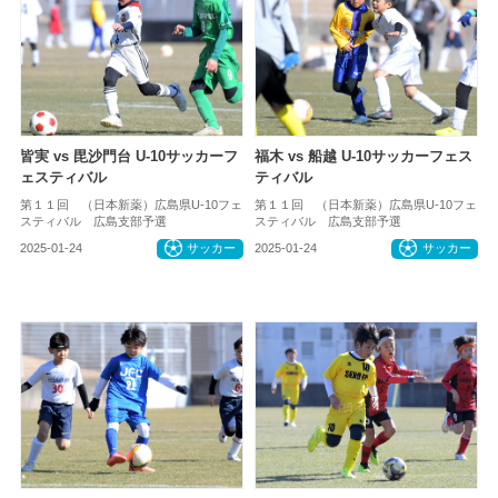
皆実 vs 毘沙門台 U-10サッカーフ
福木 vs 船越 U-10サッカーフェス
ェスティバル
ティバル
第１１回 （日本新薬）広島県U-10フェ
第１１回 （日本新薬）広島県U-10フェ
スティバル 広島支部予選
スティバル 広島支部予選
2025-01-24
サッカー
2025-01-24
サッカー