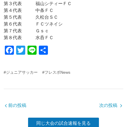
第３代表 福山シティーＦＣ
第４代表 中条ＦＣ
第５代表 久松台ＳＣ
第６代表 ＦＣツネイシ
第７代表 Ｇｓｃ
第８代表 水呑ＦＣ
F
T
Li
共
a
wi
n
有
c
tt
e
#ジュニアサッカー
#フレスポNews
e
er
b
o
o
前の投稿
次の投稿
k
同じ大会の試合速報を見る