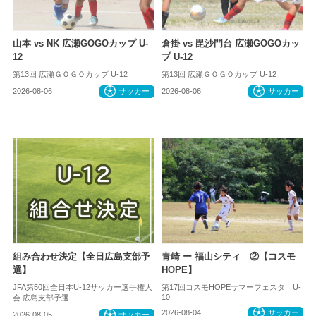
山本 vs NK 広瀬GOGOカップ U-
倉掛 vs 毘沙門台 広瀬GOGOカッ
12
プ U-12
第13回 広瀬ＧＯＧＯカップ U-12
第13回 広瀬ＧＯＧＯカップ U-12
2026-08-06
サッカー
2026-08-06
サッカー
組み合わせ決定【全日広島支部予
青崎 ー 福山シティ ②【コスモ
選】
HOPE】
JFA第50回全日本U-12サッカー選手権大
第17回コスモHOPEサマーフェスタ U-
10
会 広島支部予選
2026-08-04
サッカー
2026-08-05
サッカー