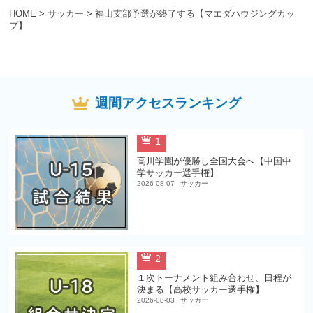
HOME
>
サッカー
>
福山支部予選が終了する【マエダハウジングカッ
プ】
週間アクセスランキング
1
高川学園が優勝し全国大会へ【中国中
学サッカー選手権】
2026-08-07
サッカー
2
１次トーナメント組み合わせ、日程が
決まる【高校サッカー選手権】
2026-08-03
サッカー