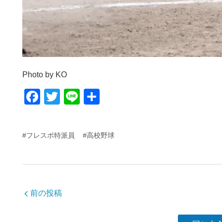
Photo by KO
F
T
Li
共
a
wi
n
有
c
tt
e
#フレスポ特派員
#高校野球
e
er
b
o
o
前の投稿
k