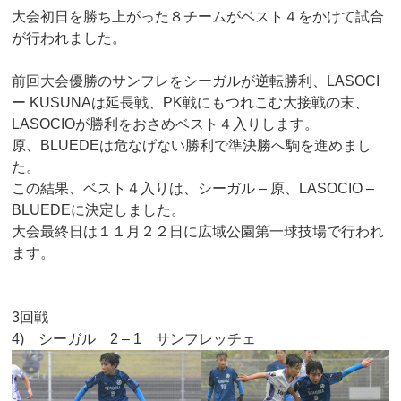
大会初日を勝ち上がった８チームがベスト４をかけて試合
が行われました。
前回大会優勝のサンフレをシーガルが逆転勝利、LASOCI
ー KUSUNAは延長戦、PK戦にもつれこむ大接戦の末、
LASOCIOが勝利をおさめベスト４入りします。
原、BLUEDEは危なげない勝利で準決勝へ駒を進めまし
た。
この結果、ベスト４入りは、シーガル – 原、LASOCIO –
BLUEDEに決定しました。
大会最終日は１１月２２日に広域公園第一球技場で行われ
ます。
3回戦
4) シーガル 2 – 1 サンフレッチェ