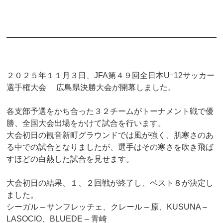
２０２５年１１月３日、JFA第４９回全日本Uｰ12サッカー
選手権大会 広島県決勝大会が開幕しました。
各支部予選をかち合った３２チームがトーナメント戦で優
勝、全国大会出場をかけて試合を行います。
大会初日の観音新町グラウンドでは風が強く、肌寒さのあ
る中での試合となりましたが、選手はその寒さを吹き飛ば
すほどの白熱した試合を見せます。
大会初日の結果、１、２回戦が終了し、ベスト８が決定し
ました。
シーガル – サンフレッチェ、クレール – 原、KUSUNA –
LASOCIO、BLUEDE – 青崎