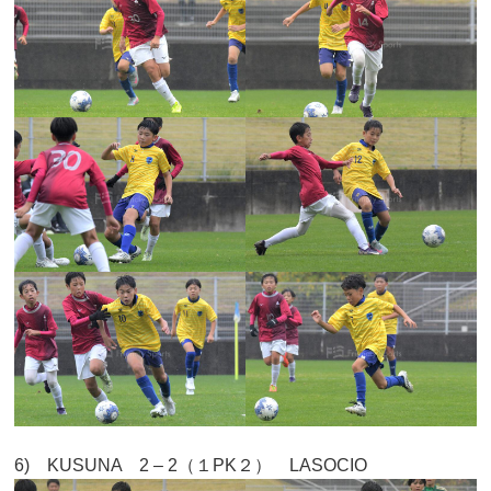
6) KUSUNA 2 – 2（１PK２） LASOCIO