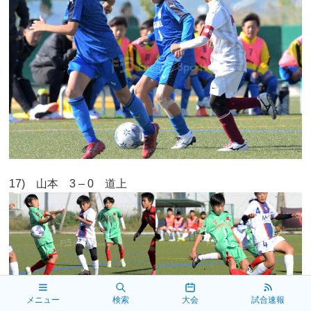
17) 山本 3 – 0 道上
メニュー
検索
大会
試合速報