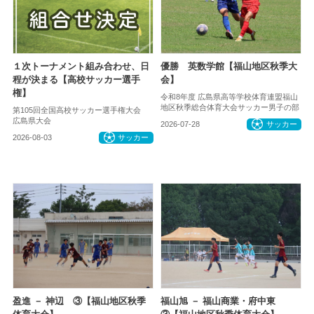
１次トーナメント組み合わせ、日
優勝 英数学館【福山地区秋季大
程が決まる【高校サッカー選手
会】
権】
令和8年度 広島県高等学校体育連盟福山
地区秋季総合体育大会サッカー男子の部
第105回全国高校サッカー選手権大会
広島県大会
2026-07-28
サッカー
2026-08-03
サッカー
盈進 － 神辺 ③【福山地区秋季
福山旭 － 福山商業・府中東