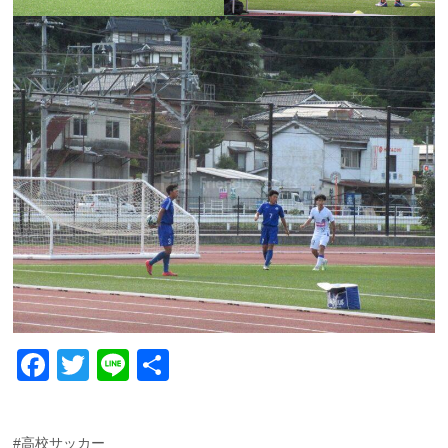
F
T
Li
共
a
wi
n
有
c
tt
e
#高校サッカー