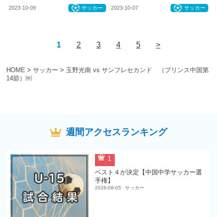
2023-10-09
サッカー
2023-10-07
サッカー
1
2
3
4
5
>
HOME
>
サッカー
>
玉野光南 vs サンフレセカンド （プリンス中国第
14節）￼
週間アクセスランキング
1
ベスト４が決定【中国中学サッカー選
手権】
2026-08-05
サッカー