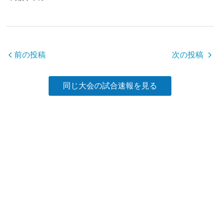
e
er
b
o
o
前の投稿
次の投稿
k
同じ大会の試合速報を見る