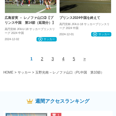
広島皆実 － レノファ山口➁【プ
プリンス2024中国を終えて
リンス中国 第14節（延期分）】
高円宮杯 JFA U-18 サッカープリンスリ
ーグ 2024 中国
高円宮杯 JFA U-18 サッカープリンスリ
ーグ 2024 中国
2024-12-01
サッカー
2024-12-02
サッカー
1
2
3
4
5
>
HOME
>
サッカー
>
玉野光南 – レノファ山口（PL中国 第10節）
週間アクセスランキング
1