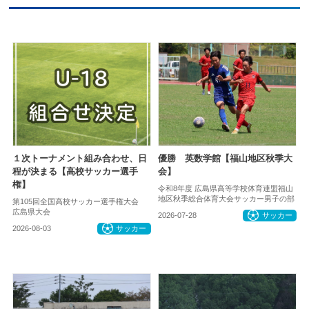
１次トーナメント組み合わせ、日
優勝 英数学館【福山地区秋季大
程が決まる【高校サッカー選手
会】
権】
令和8年度 広島県高等学校体育連盟福山
地区秋季総合体育大会サッカー男子の部
第105回全国高校サッカー選手権大会
広島県大会
2026-07-28
サッカー
2026-08-03
サッカー