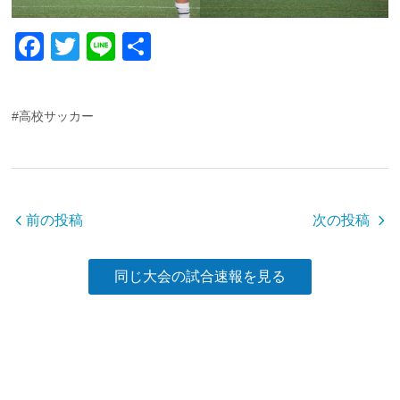
F
T
Li
共
a
wi
n
有
c
tt
e
#高校サッカー
e
er
b
o
o
前の投稿
次の投稿
k
同じ大会の試合速報を見る