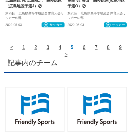
広島新庄 vs 広島城北 高校総体
高陽 vs 海田 高校総体(広島地区
（広島地区予選J）②
予選O）②
第75回 広島県高等学校総合体育大会サ
第75回 広島県高等学校総合体育大会サ
ッカーの部
ッカーの部
2022-05-03
サッカー
2022-05-03
サッカー
<
1
2
3
4
5
6
7
8
9
>
記事内のチーム