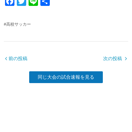
F
T
Li
共
a
wi
n
有
c
tt
e
#高校サッカー
e
er
b
o
o
前の投稿
次の投稿
k
同じ大会の試合速報を見る