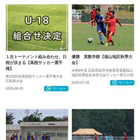
１次トーナメント組み合わせ、日
優勝 英数学館【福山地区秋季大
程が決まる【高校サッカー選手
会】
権】
令和8年度 広島県高等学校体育連盟福山
地区秋季総合体育大会サッカー男子の部
第105回全国高校サッカー選手権大会
広島県大会
2026-07-28
サッカー
2026-08-03
サッカー