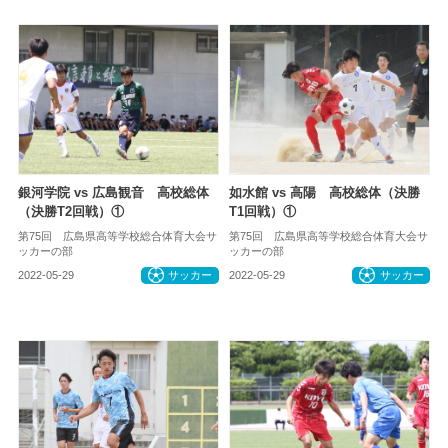
銀河学院 vs 広島観音 高校総体
如水館 vs 高陽 高校総体（決勝
（決勝T2回戦）①
T1回戦）①
第75回 広島県高等学校総合体育大会サ
第75回 広島県高等学校総合体育大会サ
ッカーの部
ッカーの部
2022-05-29
サッカー
2022-05-29
サッカー