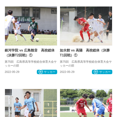
銀河学院 vs 広島観音 高校総体
如水館 vs 高陽 高校総体（決勝
（決勝T2回戦）①
T1回戦）①
第75回 広島県高等学校総合体育大会サ
第75回 広島県高等学校総合体育大会サ
ッカーの部
ッカーの部
2022-05-29
サッカー
2022-05-29
サッカー