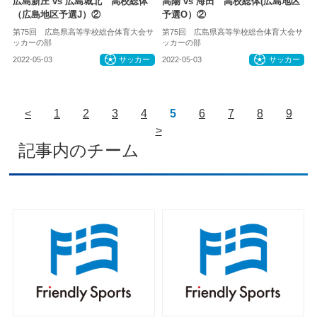
広島新庄 vs 広島城北 高校総体
高陽 vs 海田 高校総体(広島地区
（広島地区予選J）②
予選O）②
第75回 広島県高等学校総合体育大会サ
第75回 広島県高等学校総合体育大会サ
ッカーの部
ッカーの部
2022-05-03
サッカー
2022-05-03
サッカー
<
1
2
3
4
5
6
7
8
9
>
記事内のチーム