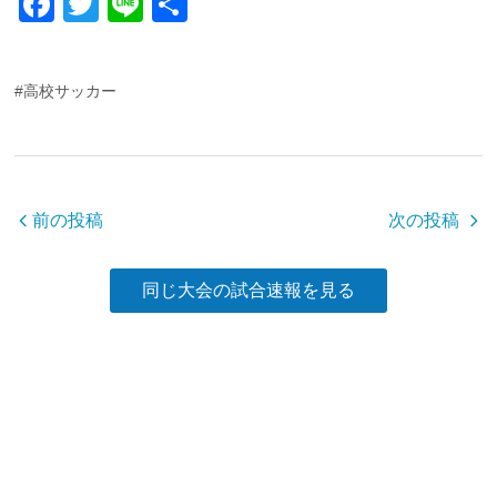
F
T
Li
共
a
wi
n
有
c
tt
e
#高校サッカー
e
er
b
o
o
前の投稿
次の投稿
k
同じ大会の試合速報を見る