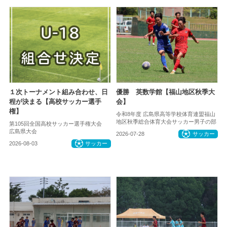
１次トーナメント組み合わせ、日
優勝 英数学館【福山地区秋季大
程が決まる【高校サッカー選手
会】
権】
令和8年度 広島県高等学校体育連盟福山
地区秋季総合体育大会サッカー男子の部
第105回全国高校サッカー選手権大会
広島県大会
2026-07-28
サッカー
2026-08-03
サッカー