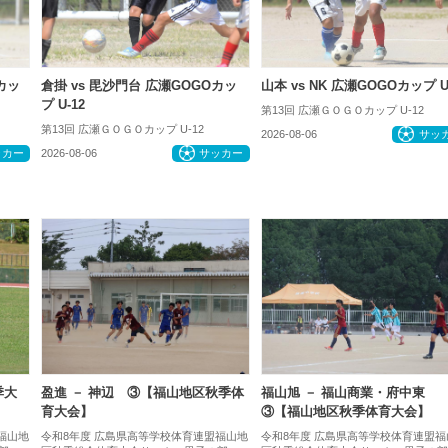
Oカッ
倉掛 vs 毘沙門台 広瀬GOGOカッ
山本 vs NK 広瀬GOGOカップ U
プ U-12
第13回 広瀬ＧＯＧＯカップ U-12
第13回 広瀬ＧＯＧＯカップ U-12
2026-08-06
サッ
ッカー
2026-08-06
サッカー
季大
盈進 － 神辺 ③【福山地区秋季体
福山旭 － 福山商業・府中東
育大会】
③【福山地区秋季体育大会】
福山地
令和8年度 広島県高等学校体育連盟福山地
令和8年度 広島県高等学校体育連盟福