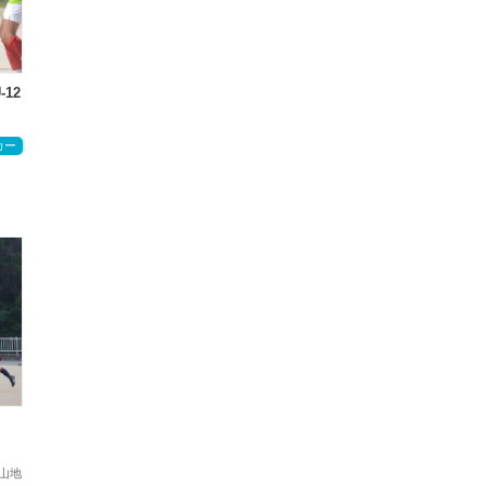
-12
カー
山地