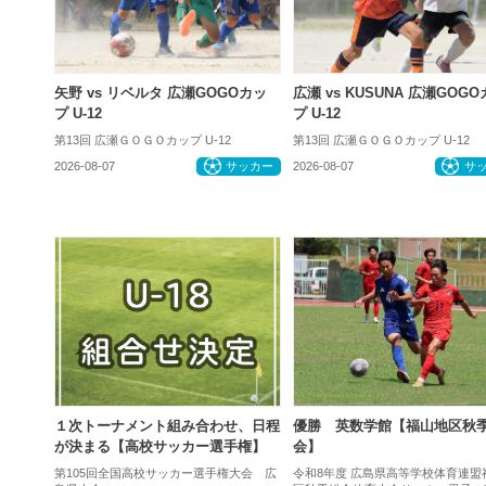
矢野 vs リベルタ 広瀬GOGOカッ
広瀬 vs KUSUNA 広瀬GOG
プ U-12
プ U-12
第13回 広瀬ＧＯＧＯカップ U-12
第13回 広瀬ＧＯＧＯカップ U-12
2026-08-07
サッカー
2026-08-07
サ
１次トーナメント組み合わせ、日程
優勝 英数学館【福山地区秋
が決まる【高校サッカー選手権】
会】
第105回全国高校サッカー選手権大会 広
令和8年度 広島県高等学校体育連盟