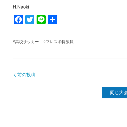
H.Naoki
F
T
Li
共
a
wi
n
有
c
tt
e
#高校サッカー
#フレスポ特派員
e
er
b
o
o
前の投稿
k
同じ大