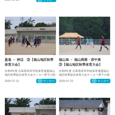
盈進 － 神辺 ③【福山地区秋季
福山旭 － 福山商業・府中東
体育大会】
③【福山地区秋季体育大会】
令和8年度 広島県高等学校体育連盟福山
令和8年度 広島県高等学校体育連盟福山
地区秋季総合体育大会サッカー男子の部
地区秋季総合体育大会サッカー男子の部
2026-07-22
サッカー
2026-07-22
サッカー