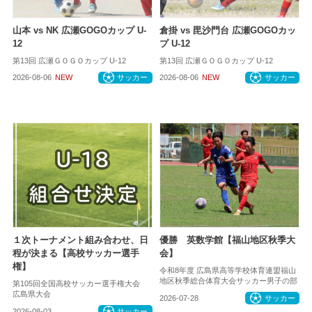
山本 vs NK 広瀬GOGOカップ U-
倉掛 vs 毘沙門台 広瀬GOGOカッ
12
プ U-12
第13回 広瀬ＧＯＧＯカップ U-12
第13回 広瀬ＧＯＧＯカップ U-12
2026-08-06
NEW
サッカー
2026-08-06
NEW
サッカー
１次トーナメント組み合わせ、日
優勝 英数学館【福山地区秋季大
程が決まる【高校サッカー選手
会】
権】
令和8年度 広島県高等学校体育連盟福山
地区秋季総合体育大会サッカー男子の部
第105回全国高校サッカー選手権大会
広島県大会
2026-07-28
サッカー
2026-08-03
サッカー