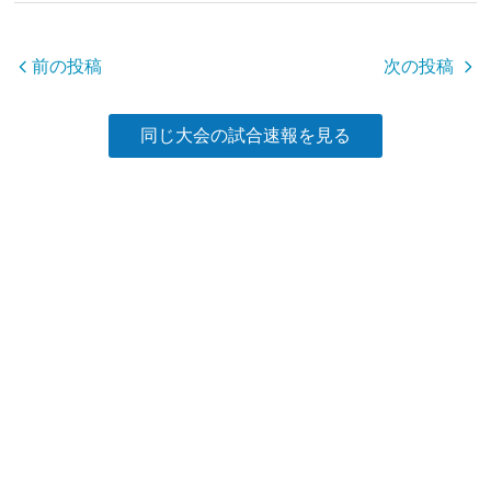
o
o
前の投稿
次の投稿
k
同じ大会の試合速報を見る