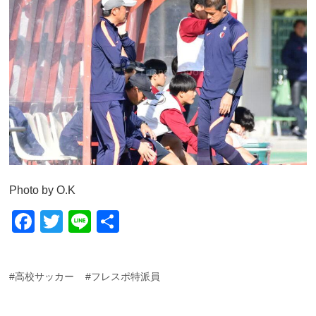
Photo by O.K
F
T
Li
共
a
wi
n
有
c
tt
e
#高校サッカー
#フレスポ特派員
e
er
b