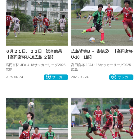
６月２１日、２２日 試合結果
広島皆実B － 崇徳② 【高円宮杯
【高円宮杯U-18広島 ２部】
U-18 1部】
高円宮杯 JFA U-18サッカーリーグ2025
高円宮杯 JFA U-18サッカーリーグ2025
広島
広島
2025-06-24
サッカー
2025-06-24
サッカー