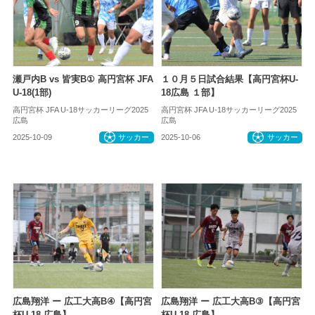
瀬戸内B vs 皆実B① 高円宮杯 JFA
１０月５日試合結果【高円宮杯U-
U-18(1部)
18広島 １部】
高円宮杯 JFA U-18サッカーリーグ2025
高円宮杯 JFA U-18サッカーリーグ2025
広島
広島
2025-10-09
サッカー
2025-10-06
サッカー
広島翔洋 ー 広工大高B④【高円宮
広島翔洋 ー 広工大高B③【高円宮
杯U-18 広島】
杯U-18 広島】