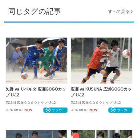
同じタグの記事
すべて見る
矢野 vs リベルタ 広瀬GOGOカッ
広瀬 vs KUSUNA 広瀬GOGOカッ
プ U-12
プ U-12
第13回 広瀬ＧＯＧＯカップ U-12
第13回 広瀬ＧＯＧＯカップ U-12
2026-08-07
NEW
サッカー
2026-08-07
NEW
サッカー