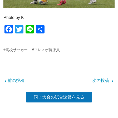
Photo by K
F
T
Li
共
a
wi
n
有
c
tt
e
#高校サッカー
#フレスポ特派員
e
er
b
o
o
前の投稿
次の投稿
k
同じ大会の試合速報を見る