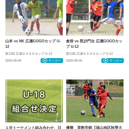
山本 vs NK 広瀬GOGOカップ U-
倉掛 vs 毘沙門台 広瀬GOGOカッ
12
プ U-12
第13回 広瀬ＧＯＧＯカップ U-12
第13回 広瀬ＧＯＧＯカップ U-12
2026-08-06
サッカー
2026-08-06
サッカー
１次トーナメント組み合わせ、日
優勝 英数学館【福山地区秋季大