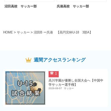
沼田高校 サッカー部
呉港高校 サッカー部
HOME
>
サッカー
>
沼田B ー呉港 【高円宮杯U-18 3部A】
週間アクセスランキング
1
高川学園が優勝し全国大会へ【中国中
学サッカー選手権】
2026-08-07
サッカー