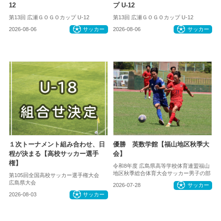
12
プ U-12
第13回 広瀬ＧＯＧＯカップ U-12
第13回 広瀬ＧＯＧＯカップ U-12
2026-08-06
サッカー
2026-08-06
サッカー
１次トーナメント組み合わせ、日
優勝 英数学館【福山地区秋季大
程が決まる【高校サッカー選手
会】
権】
令和8年度 広島県高等学校体育連盟福山
地区秋季総合体育大会サッカー男子の部
第105回全国高校サッカー選手権大会
広島県大会
2026-07-28
サッカー
2026-08-03
サッカー