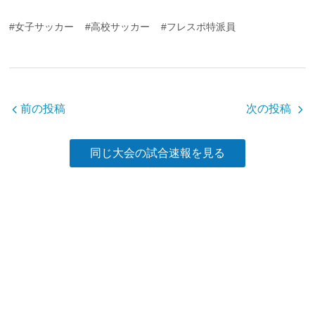
c
tt
e
#女子サッカー
#高校サッカー
#フレスポ特派員
e
er
b
o
o
前の投稿
次の投稿
k
同じ大会の試合速報を見る