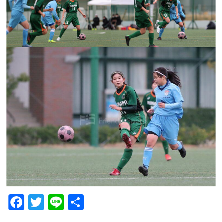
F
T
Li
共
a
wi
n
有