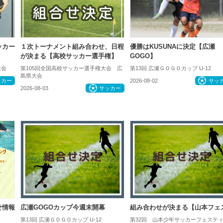
ッカー
１次トーナメント組み合わせ、日程
優勝はKUSUNAに決定【広瀬
が決まる【高校サッカー選手権】
GOGO】
大会
第105回全国高校サッカー選手権大会 広
第13回 広瀬ＧＯＧＯカップ U-12
島県大会
ッカー
2026-08-02
サッ
2026-08-03
サッカー
せ情報
広瀬GOGOカップ今週末開幕
組み合わせが決まる【山本フェ
第13回 広瀬ＧＯＧＯカップ U-12
第32回 山本少年サッカーフェステ
知らせ