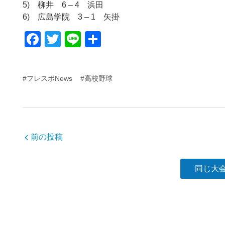
5) 柳井 6 – 4 浜田
6) 広島学院 3 – 1 矢掛
F
T
Li
共
a
wi
n
有
c
tt
e
#フレスポNews
#高校野球
e
er
b
o
o
前の投稿
k
同じ大