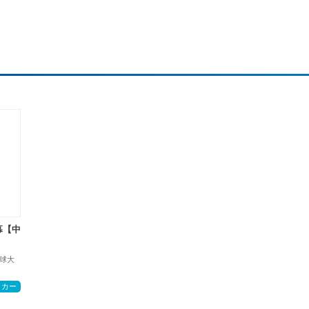
幕【中
球大
ッカー