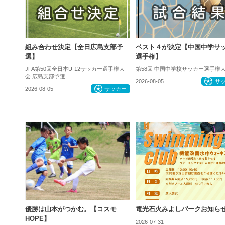
組み合わせ決定【全日広島支部予
ベスト４が決定【中国中学サ
選】
選手権】
JFA第50回全日本U-12サッカー選手権大
第58回 中国中学校サッカー選手権
会 広島支部予選
2026-08-05
サ
2026-08-05
サッカー
優勝は山本がつかむ。【コスモ
電光石火みよしパークお知ら
HOPE】
2026-07-31
お