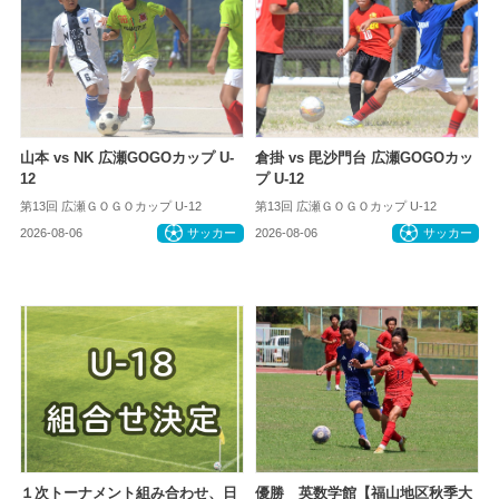
山本 vs NK 広瀬GOGOカップ U-
倉掛 vs 毘沙門台 広瀬GOGOカッ
12
プ U-12
第13回 広瀬ＧＯＧＯカップ U-12
第13回 広瀬ＧＯＧＯカップ U-12
2026-08-06
サッカー
2026-08-06
サッカー
１次トーナメント組み合わせ、日
優勝 英数学館【福山地区秋季大