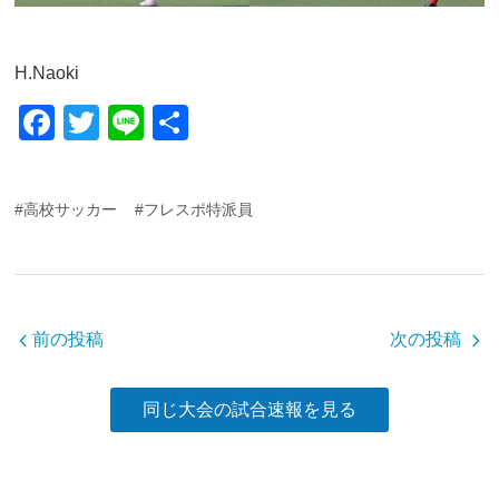
H.Naoki
F
T
Li
共
a
wi
n
有
c
tt
e
#高校サッカー
#フレスポ特派員
e
er
b
o
o
前の投稿
次の投稿
k
同じ大会の試合速報を見る