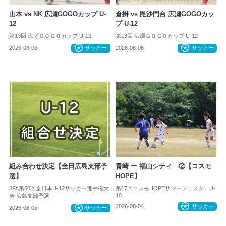
山本 vs NK 広瀬GOGOカップ U-
倉掛 vs 毘沙門台 広瀬GOGOカッ
12
プ U-12
第13回 広瀬ＧＯＧＯカップ U-12
第13回 広瀬ＧＯＧＯカップ U-12
2026-08-06
サッカー
2026-08-06
サッカー
組み合わせ決定【全日広島支部予
青崎 ー 福山シティ ②【コスモ
選】
HOPE】
JFA第50回全日本U-12サッカー選手権大
第17回コスモHOPEサマーフェスタ U-
10
会 広島支部予選
2026-08-04
サッカー
2026-08-05
サッカー