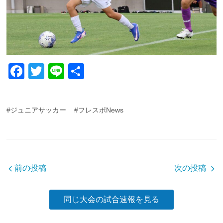
F
T
Li
共
a
wi
n
有
c
tt
e
#ジュニアサッカー
#フレスポNews
e
er
b
o
o
前の投稿
次の投稿
k
同じ大会の試合速報を見る