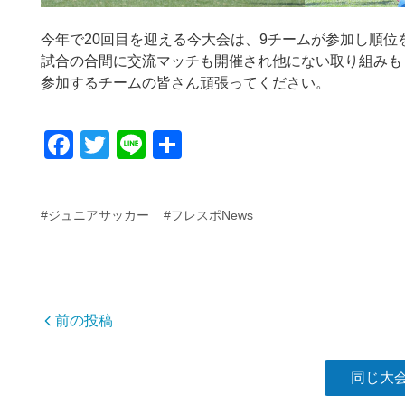
今年で20回目を迎える今大会は、9チームが参加し順位
試合の合間に交流マッチも開催され他にない取り組みも
参加するチームの皆さん頑張ってください。
F
T
Li
共
a
wi
n
有
c
tt
e
#ジュニアサッカー
#フレスポNews
e
er
b
o
o
前の投稿
k
同じ大