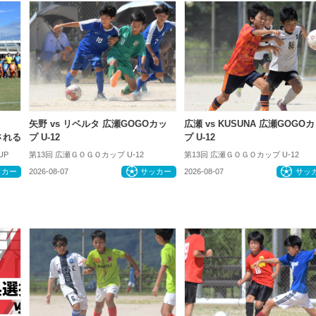
矢野 vs リベルタ 広瀬GOGOカッ
広瀬 vs KUSUNA 広瀬GOGO
催される
プ U-12
プ U-12
UP
第13回 広瀬ＧＯＧＯカップ U-12
第13回 広瀬ＧＯＧＯカップ U-12
ッカー
2026-08-07
サッカー
2026-08-07
サッ