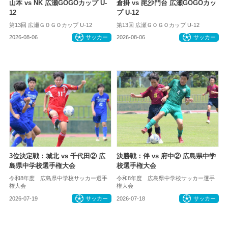
山本 vs NK 広瀬GOGOカップ U-
倉掛 vs 毘沙門台 広瀬GOGOカッ
12
プ U-12
第13回 広瀬ＧＯＧＯカップ U-12
第13回 広瀬ＧＯＧＯカップ U-12
2026-08-06
サッカー
2026-08-06
サッカー
3位決定戦：城北 vs 千代田② 広
決勝戦：伴 vs 府中② 広島県中学
島県中学校選手権大会
校選手権大会
令和8年度 広島県中学校サッカー選手
令和8年度 広島県中学校サッカー選手
権大会
権大会
2026-07-19
サッカー
2026-07-18
サッカー