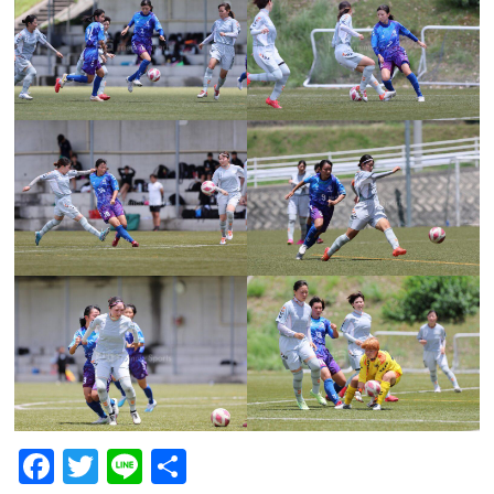
F
T
Li
共