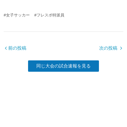
a
wi
n
有
c
tt
e
#女子サッカー
#フレスポ特派員
e
er
b
o
o
前の投稿
次の投稿
k
同じ大会の試合速報を見る