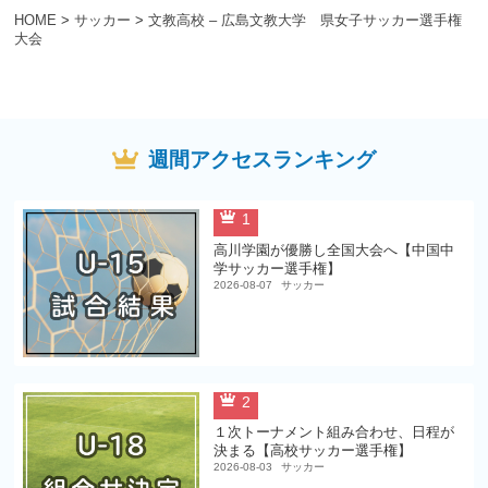
HOME
>
サッカー
>
文教高校 – 広島文教大学 県女子サッカー選手権
大会
週間アクセスランキング
1
高川学園が優勝し全国大会へ【中国中
学サッカー選手権】
2026-08-07
サッカー
2
１次トーナメント組み合わせ、日程が
決まる【高校サッカー選手権】
2026-08-03
サッカー