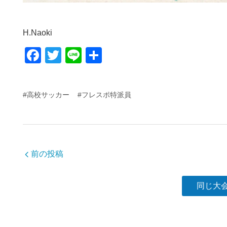
H.Naoki
F
T
Li
共
a
wi
n
有
c
tt
e
#高校サッカー
#フレスポ特派員
e
er
b
o
o
前の投稿
k
同じ大