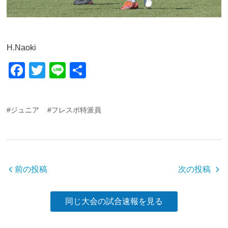
H.Naoki
F
T
Li
共
a
wi
n
有
c
tt
e
#ジュニア
#フレスポ特派員
e
er
b
o
o
前の投稿
次の投稿
k
同じ大会の試合速報を見る