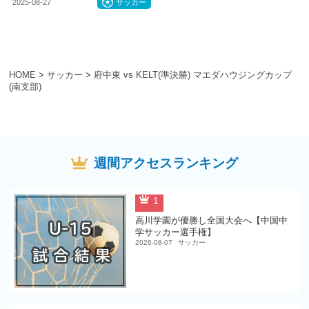
2025-08-27
サッカー
HOME
>
サッカー
>
府中東 vs KELT(準決勝) マエダハウジングカップ
(南支部)
週間アクセスランキング
1
高川学園が優勝し全国大会へ【中国中
学サッカー選手権】
2026-08-07
サッカー