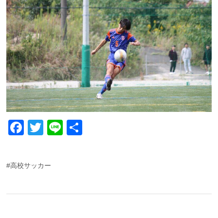
F
T
Li
共
a
wi
n
有
c
tt
e
#高校サッカー
e
er
b
o